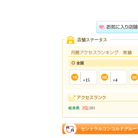
店舗ステータス
全国
×15
×4
2位
岐阜県
/203
セントラルコンコルドグルー