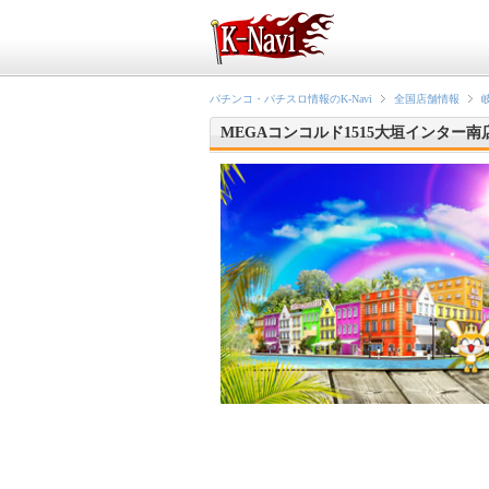
パチンコ・パチスロ情報のK-Navi
全国店舗情報
MEGAコンコルド1515大垣インター南