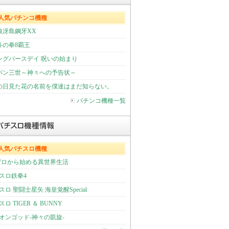
人気パチンコ機種
狼冴島鋼牙XX
斗の拳8覇王
ングバースデイ 呪いの始まり
パン三世～神々への予告状～
の日見た花の名前を僕達はまだ知らない。
パチンコ機種一覧
人気パチスロ機種
:ゼロから始める異世界生活
スロ鉄拳4
スロ 聖闘士星矢 海皇覚醒Special
ロ TIGER ＆ BUNNY
オンゴッド-神々の凱旋-