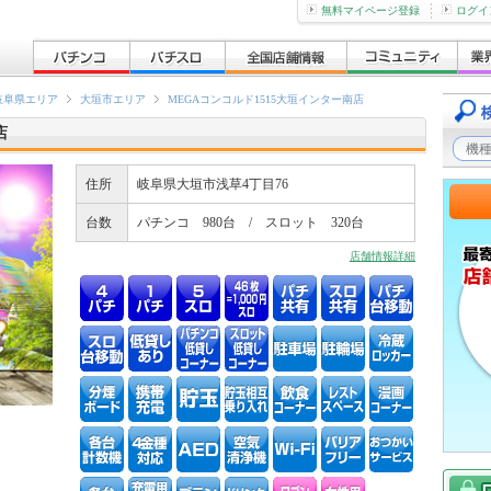
無料マイページ登録
ログイ
岐阜県エリア
大垣市エリア
MEGAコンコルド1515大垣インター南店
店
住所
岐阜県大垣市浅草4丁目76
台数
パチンコ 980台 / スロット 320台
店舗情報詳細