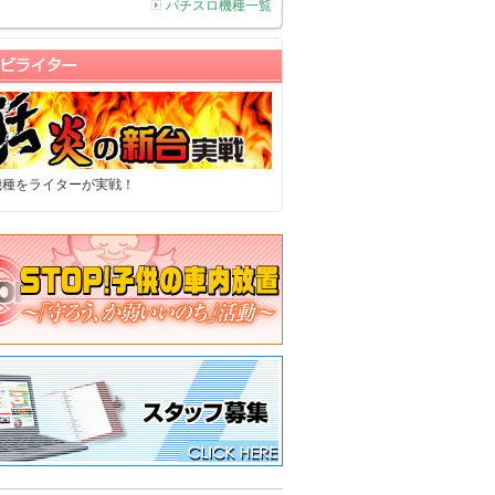
パチスロ機種一覧
機種をライターが実戦！