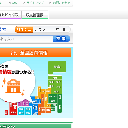
ン
FAQ
サイトマップ
お問い合わせ