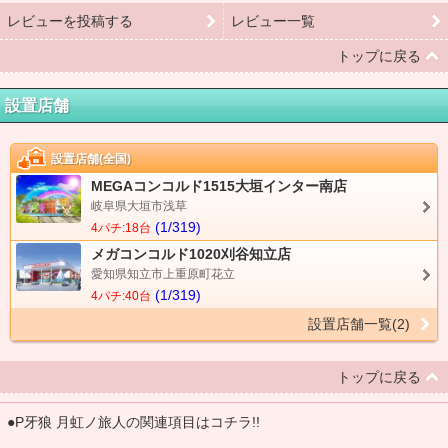
レビューを投稿する
レビュー一覧
トップに戻る
設置店舗
設置店舗(全国)
MEGAコンコルド1515大垣インター南店
岐阜県大垣市浅草
(1/319)
4パチ:18台
メガコンコルド1020刈谷知立店
愛知県知立市上重原町花立
(1/319)
4パチ:40台
設置店舗一覧(2)
トップに戻る
●P牙狼 月虹ノ旅人の関連項目はコチラ!!