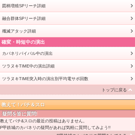
図柄増殖SPリーチ詳細
融合群体SPリーチ詳細
殲滅アタック詳細
確変・時短中の演出
カバネリバイバル中の演出
ツラヌキTIME中の演出詳細
ツラヌキTIME突入時の演出別平均電サポ回数
トップに戻る
教えて！パチ＆スロ
疑問を皆に質問!
教えてパチ&スロの最近の投稿はありません。
P甲鉄城のカバネリの疑問があれば気軽に質問してみよう!!