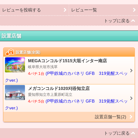
レビューを投稿する
レビュー一覧
トップに戻る
設置店舗
設置店舗(全国)
MEGAコンコルド1515大垣インター南店
岐阜県大垣市浅草
(P甲鉄城のカバネリ GFB 319覚醒スペッ
4パチ:1台
クver.)
メガコンコルド1020刈谷知立店
愛知県知立市上重原町花立
(P甲鉄城のカバネリ GFB 319覚醒スペッ
4パチ:5台
クver.)
設置店舗一覧(2)
トップに戻る