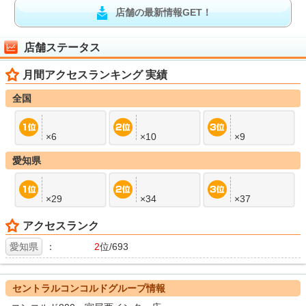
店舗の最新情報GET！
店舗ステータス
月間アクセスランキング 実績
全国
×6
×10
×9
愛知県
×29
×34
×37
アクセスランク
愛知県
：
2
位/693
セントラルコンコルドグループ情報