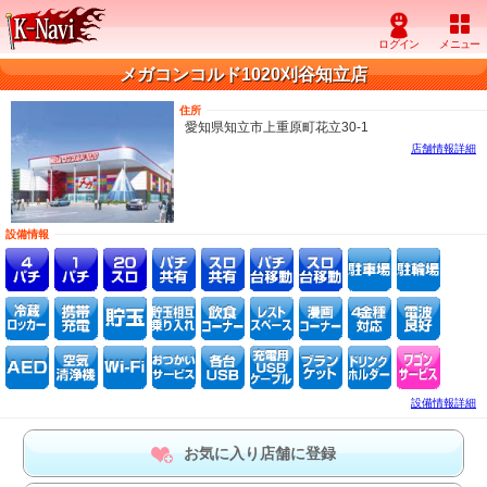
メガコンコルド1020刈谷知立店
住所
愛知県知立市上重原町花立30-1
店舗情報詳細
設備情報
設備情報詳細
お気に入り店舗に登録