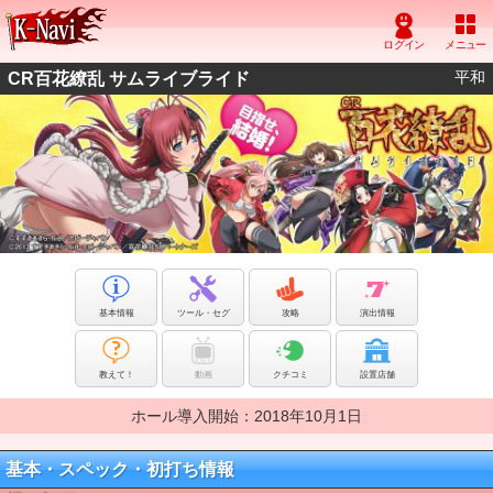
平和
CR百花繚乱 サムライブライド
基本情報
ツール・セグ
攻略
演出情報
教えて！
動画
クチコミ
設置店舗
ホール導入開始：2018年10月1日
基本・スペック・初打ち情報