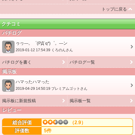
トップに戻る
クチコミ
パチログ
ゥヮ―。゜(PД`q*)゜。―ン
2019-01-12 17:54:39 くろのんさん
パチログを書く
パチログ一覧
掲示板
ハマったハマった
2019-04-29 14:50:19 プレミアムゴットさん
掲示板に新規投稿
掲示板一覧
レビュー
総合評価
（2.9）
評価数
5件