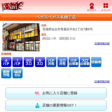
ベガスベガス名掛丁店
住所
宮城県仙台市青葉区中央1丁目7番8号
貸玉
[4] [1] パチ [20] [5] スロ
店舗情報詳細
設備情報
設備情報詳細
お気に入り店舗に登録
店舗の最新情報GET！