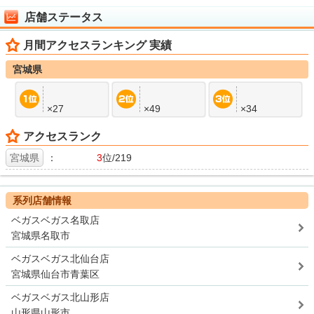
店舗ステータス
月間アクセスランキング 実績
宮城県
×27
×49
×34
アクセスランク
宮城県
：
3
位/219
系列店舗情報
ベガスベガス名取店
宮城県名取市
ベガスベガス北仙台店
宮城県仙台市青葉区
ベガスベガス北山形店
山形県山形市