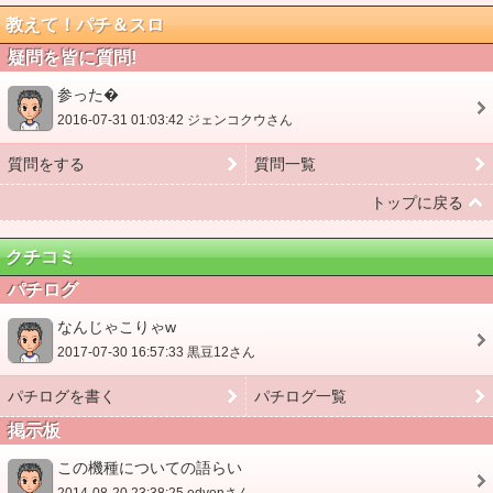
教えて！パチ＆スロ
疑問を皆に質問!
参った�
2016-07-31 01:03:42 ジェンコクウさん
質問をする
質問一覧
トップに戻る
クチコミ
パチログ
なんじゃこりゃw
2017-07-30 16:57:33 黒豆12さん
パチログを書く
パチログ一覧
掲示板
この機種についての語らい
2014-08-20 23:38:25 edyonさん