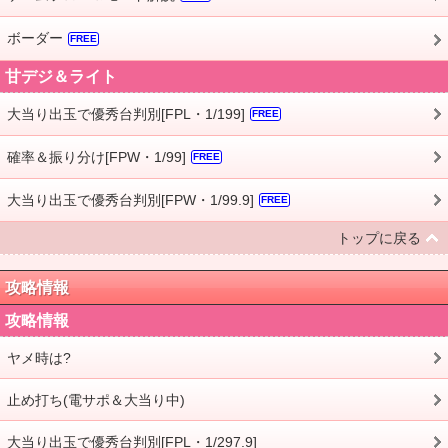
ボーダー
FREE
甘デジ＆ライト
大当り出玉で優秀台判別[FPL・1/199]
FREE
確率＆振り分け[FPW・1/99]
FREE
大当り出玉で優秀台判別[FPW・1/99.9]
FREE
トップに戻る
攻略情報
攻略情報
ヤメ時は?
止め打ち(電サポ＆大当り中)
大当り出玉で優秀台判別[FPL・1/297.9]