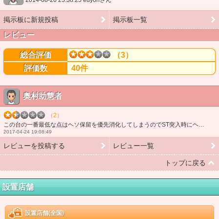
掲示板に新規投稿
掲示板一覧
レビュー
総合評価
（3）
評価数
40件
奥村助慧者
（2）
この台の一番最低な点はヘソ保留を優先消化してしまうのでST突入時にヘソで当たって通常に落ちやすい点です 過去3回その現象にあって最低な気分になります
2017-04-24 19:08:49
レビューを投稿する
レビュー一覧
トップに戻る
設置店舗
設置店舗(全国)