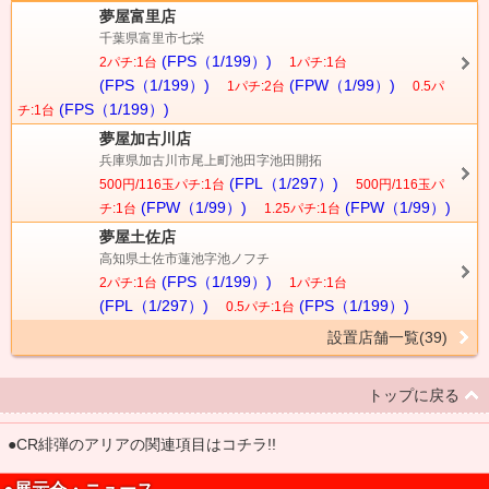
夢屋富里店
千葉県富里市七栄
(FPS（1/199）)
2パチ:1台
1パチ:1台
(FPS（1/199）)
(FPW（1/99）)
1パチ:2台
0.5パ
(FPS（1/199）)
チ:1台
夢屋加古川店
兵庫県加古川市尾上町池田字池田開拓
(FPL（1/297）)
500円/116玉パチ:1台
500円/116玉パ
(FPW（1/99）)
(FPW（1/99）)
チ:1台
1.25パチ:1台
夢屋土佐店
高知県土佐市蓮池字池ノフチ
(FPS（1/199）)
2パチ:1台
1パチ:1台
(FPL（1/297）)
(FPS（1/199）)
0.5パチ:1台
設置店舗一覧(39)
トップに戻る
●CR緋弾のアリアの関連項目はコチラ!!