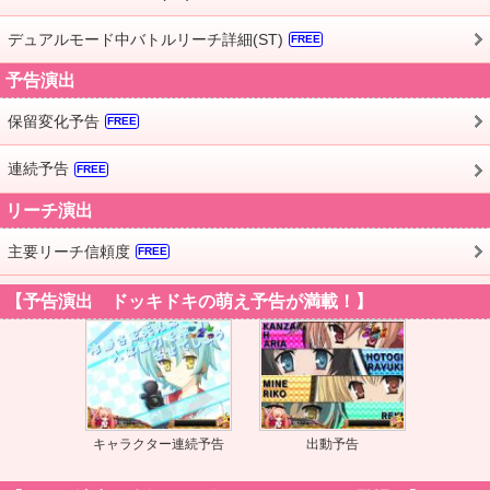
デュアルモード中バトルリーチ詳細(ST)
FREE
予告演出
保留変化予告
FREE
連続予告
FREE
リーチ演出
主要リーチ信頼度
FREE
【予告演出 ドッキドキの萌え予告が満載！】
キャラクター連続予告
出動予告