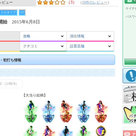
（3）
レビュー
（
10件のレビュー
）
ケイナビ
ミドルタイプ
ST
パスワ
開始
2015年6月8日
攻略
演出情報
クチコミ
設置店舗
ク・初打ち情報
U（1/99.9）
【大当り絵柄】