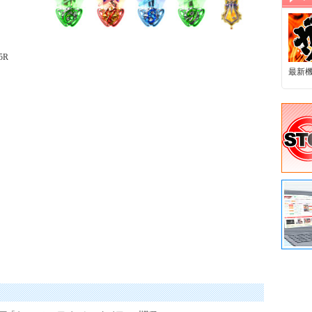
5R
最新