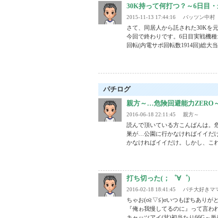
30K持って何打つ？～6日目
2015-11-13 17:44:16
パッツン中村
さて、同居人から託された30Kを
今回で終わりです。6日目実戦機種:CR00
回転(内電サポ回転数1914回)総大当
転で大当りをゲットした上に、「加
の後、追加投資もなくこの日は約
ぁ。最終日実戦機種:CRキャッツ・
回の時短が付くので、そこで引き
パチログ
ころです。※電サポ中にヘソで当た
たが、時短の引き戻しから…ドー
親方～…危険回避能力ZERO
んて思っているともういっちょドーン
2016-06-18 22:11:45
親方～
Break」。ST中の確率が1/3
ったんですが、迷うレベルの回転
読んで頂いている方こんばんは。
電チュー1個返しのため、回らな
巣が…公園に行かなければイイだ
ホールがないですよね。残念だ。さ
かなければイイだけ。しかし、こ
収:269.5K収支:190.5K30
スズメバチの巣】【ベランダに熊出
ね。当たりやすい事が素晴らしい
木曜日のパチンコのお話し。実に気
スペックを問わず出玉の振り幅が
もちろんラッシュにも(*´∀`)♪
はこれからもずっと打ち続けて行
いてくる兄ちゃん１人。とても素
打ち切った(；゜∀゜)
が上がる非等価店で勝つためには
増。【あっち】の御方が着るよう
2016-02-18 18:41:45
パチ大好きマ
甘デジは収支に役立ってくれます
らも見ている。俺は目を合わさぬ
ちゃお(σ≧▽≦)σいつもぽちありがと
を実戦機種に選んで見るのも１つの手かも
マの端の方にいた。俺の方をやっ
『俺ゎ我慢してるのに』って言われる
(C)NEWGIN(C)北条司/NSP 1981 
ヤバい★ここからはマンガのよう
キャッツアイ(甘)初当たり66G～単発