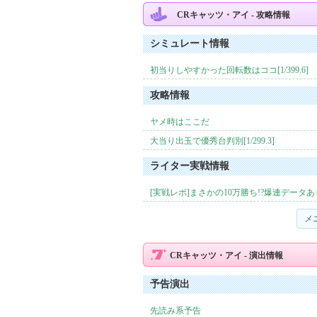
CRキャッツ・アイ - 攻略情報
シミュレート情報
初当りしやすかった回転数はココ[1/399.6]
攻略情報
ヤメ時はここだ
大当り出玉で優秀台判別[1/299.3]
ライター実戦情報
[実戦レポ]まさかの10万勝ち!?爆連データあ
メ
CRキャッツ・アイ - 演出情報
予告演出
先読み系予告