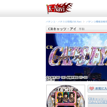
パチンコ・パチスロ情報のK-Navi
パチンコ機種攻略
CRキャッツ・アイ
平和
CRキャッツ・
のみんなの収支