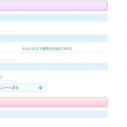
大当り出玉で優秀台判別[1/399.6]
り
ニューへ戻る