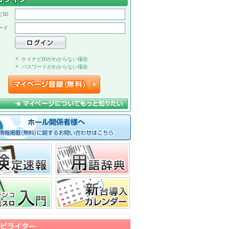
ID
ード
ケイナビIDがわからない場合
パスワードがわからない場合