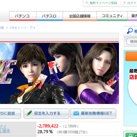
無料マイページ登録
ログイ
情報
CRキャッツ・アイ
-2,789,422
-（2,789件）
アイ
/勝率
28.79％
（803勝1959敗27分）