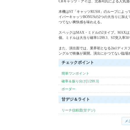
CRキャッツ・アイは、北条司氏による人気
本機はST「キャッツRUSH」のループによっ
イパーキャッツBONUSの2つの大当りに加え
つてない爽快感を味わえる。
スペックはMAX・ミドルの2タイプ。MAXは大当り
個。ミドルは大当り確率1/299.3、ST突入率
また、演出面では、業界初となる2in1ディ
ングルで映像が展開。演出にかつてない臨場
チェックポイント
簡単ワンポイント
確率＆振り分け[1/299.3]
ボーダー
甘デジ＆ライト
リーチ信頼度(甘デジ)
メ