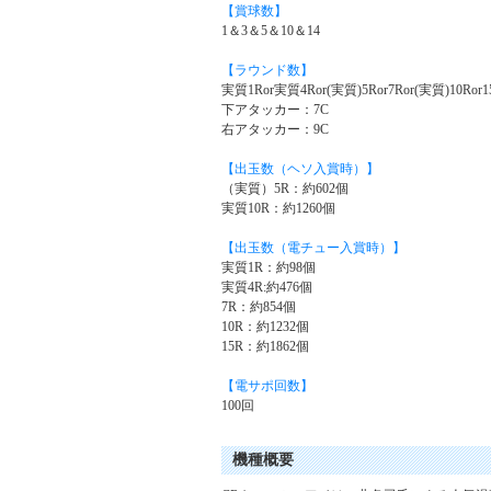
【賞球数】
1＆3＆5＆10＆14
【ラウンド数】
実質1Ror実質4Ror(実質)5Ror7Ror(実質)10Ror1
下アタッカー：7C
右アタッカー：9C
【出玉数（ヘソ入賞時）】
（実質）5R：約602個
実質10R：約1260個
【出玉数（電チュー入賞時）】
実質1R：約98個
実質4R:約476個
7R：約854個
10R：約1232個
15R：約1862個
【電サポ回数】
100回
機種概要