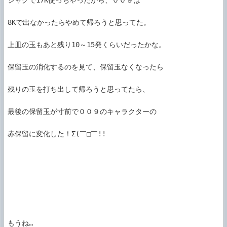
ジャグで17K使っちゃったから、００９は

8Kで出なかったらやめて帰ろうと思ってた。

上皿の玉もあと残り10～15発くらいだったかな。

保留玉の消化するのを見て、保留玉なくなったら

残りの玉を打ち出して帰ろうと思ってたら、

最後の保留玉が寸前で００９のキャラクターの

赤保留に変化した！Σ(￣□￣!!

もうね…
