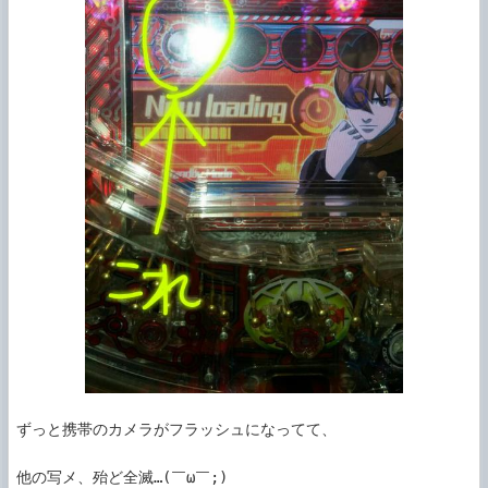
ずっと携帯のカメラがフラッシュになってて、

他の写メ、殆ど全滅…(￣ω￣;)
