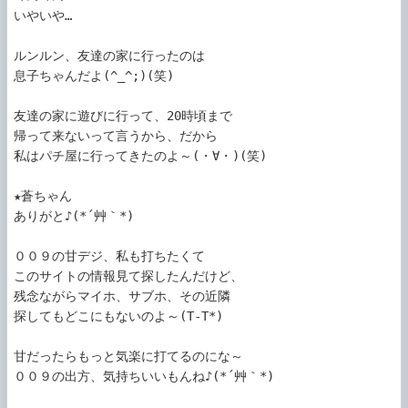
いやいや…

ルンルン、友達の家に行ったのは

息子ちゃんだよ(^_^;)(笑)

友達の家に遊びに行って、20時頃まで

帰って来ないって言うから、だから

私はパチ屋に行ってきたのよ～(・∀・)(笑)

★蒼ちゃん

ありがと♪(*´艸｀*)

００９の甘デジ、私も打ちたくて

このサイトの情報見て探したんだけど、

残念ながらマイホ、サブホ、その近隣

探してもどこにもないのよ～(T-T*)

甘だったらもっと気楽に打てるのにな～

００９の出方、気持ちいいもんね♪(*´艸｀*)
