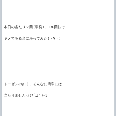
本日の当たり２回(単発)、136回転で

ヤメてある台に座ってみた(・∀・)

トーゼンの如く、そんなに簡単には

当たりませんゼ(*´Д｀)=3
