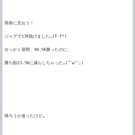
簡単に言おう！

ジャグで17K負けました…(T-T*)

せっかく昼間、40.5K勝ったのに、

勝ち額23.5Kに減らしちゃった…(￣ω￣;)

帰ろうか迷ったけど…
