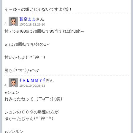
そ～ゆ～の嫌いじゃないですよ(笑)
蒼空まま
さん
3.
15/06/18 22:29:10
甘デジの009は70回転で99当てればrush～

STは70回転で47分の1～

甘いかもよ( *´艸｀)

勝ち(*^▽^)/★*☆♪
∮ＲＥＭＭＹ∮
さん
4.
15/06/19 00:38:53
★シュン

れみったねって…(￣ω￣;)(笑)

シュンの００９の爆連の方が

凄かったじゃん(*´艸｀*)

★ルンルン
