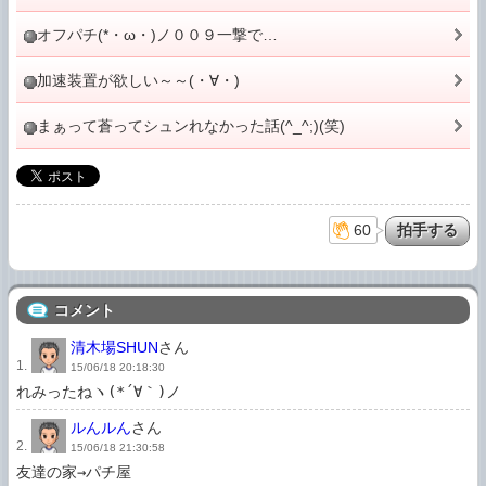
オフパチ(*・ω・)ノ００９一撃で…
加速装置が欲しい～～(・∀・)
まぁって蒼ってシュンれなかった話(^_^;)(笑)
60
コメント
清木場SHUN
さん
1.
15/06/18 20:18:30
れみったねヽ(*´∀｀)ノ
ルんルん
さん
2.
15/06/18 21:30:58
友達の家→パチ屋
