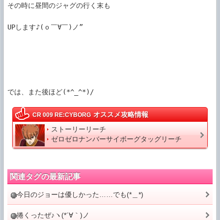
その時に昼間のジャグの行く末も

UPします♪(ｏ￣∀￣)ノ”

オススメ攻略情報
CR 009 RE:CYBORG
ストーリーリーチ
ゼロゼロナンバーサイボーグタッグリーチ
関連タグの最新記事
今日のジョーは優しかった……でも(*＿*)
捲くったぜ♪ヽ(*´∀｀)ノ