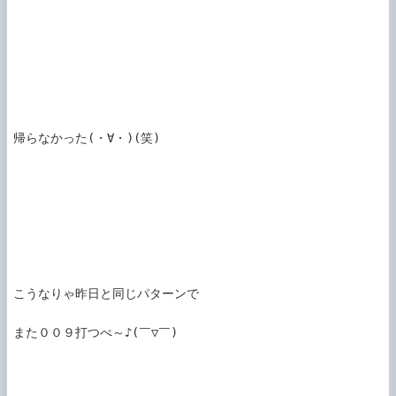
帰らなかった(・∀・)(笑)

こうなりゃ昨日と同じパターンで

また００９打つべ～♪(￣▽￣)
