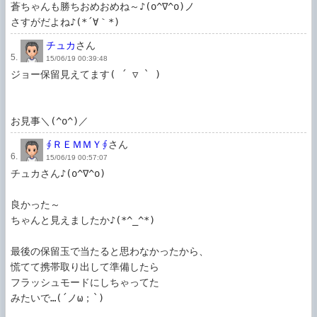
蒼ちゃんも勝ちおめおめね～♪(o^∇^o)ノ

さすがだよね♪(*´∀｀*)
チュカ
さん
5.
15/06/19 00:39:48
ジョー保留見えてます( ´ ▽ ` )

お見事＼(^o^)／
∮ＲＥＭＭＹ∮
さん
6.
15/06/19 00:57:07
チュカさん♪(o^∇^o)

良かった～

ちゃんと見えましたか♪(*^_^*)

最後の保留玉で当たると思わなかったから、

慌てて携帯取り出して準備したら

フラッシュモードにしちゃってた

みたいで…(´ノω；`)
