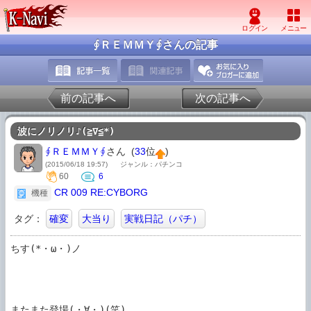
∮ＲＥＭＭＹ∮さんの記事
前の記事へ
次の記事へ
波にノリノリ♪(≧∇≦*)
∮ＲＥＭＭＹ∮
さん (
33
位
)
(2015/06/18 19:57)
ジャンル：パチンコ
60
6
CR 009 RE:CYBORG
機種
タグ：
確変
大当り
実戦日記（パチ）
ちす(*・ω・)ノ

またまた登場(・∀・)(笑)
