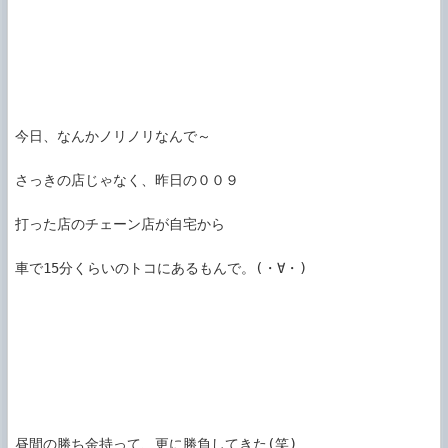
今日、なんかノリノリなんで～

さっきの店じゃなく、昨日の００９

打った店のチェーン店が自宅から

車で15分くらいのトコにあるもんで。(・∀・)

昼間の勝ち金持って、更に勝負してきた(笑)
