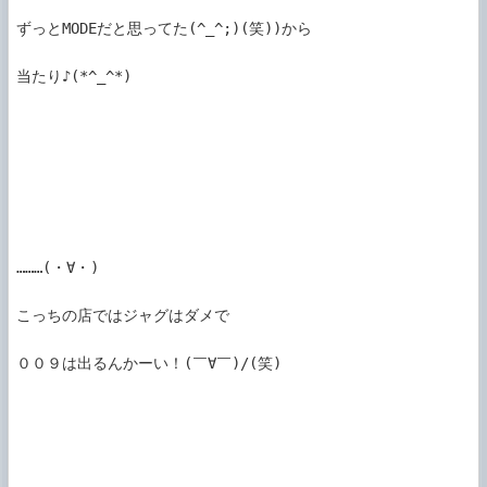
ずっとMODEだと思ってた(^_^;)(笑))から

当たり♪(*^_^*)

………(・∀・)

こっちの店ではジャグはダメで

００９は出るんかーい！(￣∀￣)/(笑)
