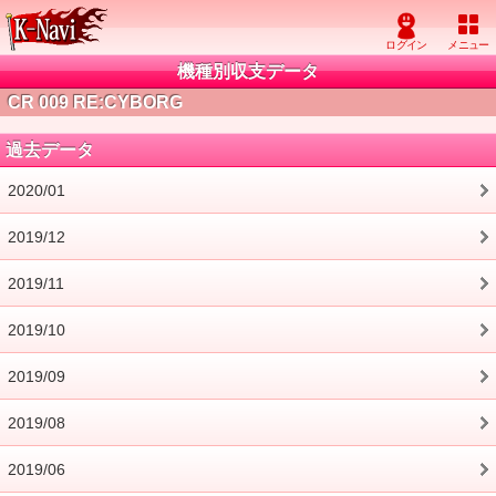
機種別収支データ
CR 009 RE:CYBORG
過去データ
2020/01
2019/12
2019/11
2019/10
2019/09
2019/08
2019/06