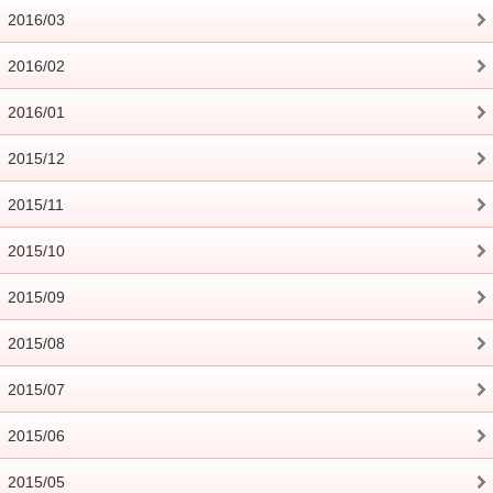
2016/03
2016/02
2016/01
2015/12
2015/11
2015/10
2015/09
2015/08
2015/07
2015/06
2015/05