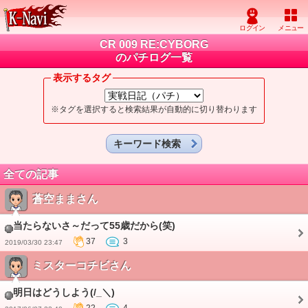
CR 009 RE:CYBORG
のパチログ一覧
表示するタグ
※タグを選択すると検索結果が自動的に切り替わります
キーワード検索
全ての記事
蒼空ままさん
当たらないさ～だって55歳だから(笑)
37
3
2019/03/30 23:47
ミスターコチビさん
明日はどうしよう(/_＼)