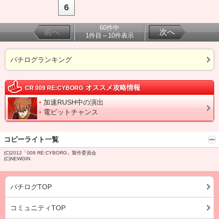
6
60件中
前へ
次へ
1件目～10件表示
パチログランキング
オススメ攻略情報
CR 009 RE:CYBORG
加速RUSH中の演出
電ビットチャンス
コピーライト一覧
(C)2012「009 RE:CYBORG」製作委員会
(C)NEWGIN
パチログTOP
コミュニティTOP