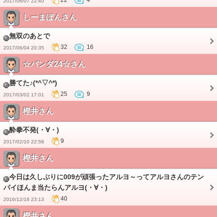
22
4
2017/06/07 22:40
しーまぽんさん
無双のあとで
32
16
2017/06/04 20:35
☆パンダ24☆さん
勝てた♪(*^▽^*)
25
9
2017/03/02 17:01
樫井さん
酔拳不発(・∀・)
9
2017/02/10 22:58
樫井さん
今日は久しぶりに009が頑張ったアルヨ～ってアルヨさんのテン
パイほんま当たらんアルヨ(・∀・)
40
2016/12/16 23:13
樫井さん