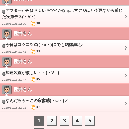
アフターからはちょいキツイかなぁ…甘デジはと今更ながら感じ
た次第デス(・∀・)
38
2016/10/31 22:29
樫井さん
今日はコツコツ⊂((・x・))⊃でも結構満足♪
33
2016/10/24 21:41
樫井さん
加速装置が欲しい～～(・∀・)
35
2016/10/17 21:47
樫井さん
なんだろぅ～この寂寥感(・ω・)ノ
37
2016/10/13 22:01
1
2
3
4
5