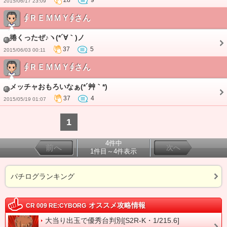
28
9
2015/06/17 23:09
∮ＲＥＭＭＹ∮さん
捲くったぜ♪ヽ(*´∀｀)ノ
37
5
2015/06/03 00:11
∮ＲＥＭＭＹ∮さん
メッチャおもろいなぁ(*´艸｀*)
37
4
2015/05/19 01:07
1
4件中
前へ
次へ
1件目～4件表示
パチログランキング
オススメ攻略情報
CR 009 RE:CYBORG
大当り出玉で優秀台判別[S2R-K・1/215.6]