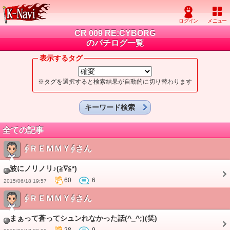
CR 009 RE:CYBORG
のパチログ一覧
表示するタグ
※タグを選択すると検索結果が自動的に切り替わります
キーワード検索
全ての記事
∮ＲＥＭＭＹ∮さん
波にノリノリ♪(≧∇≦*)
60
6
2015/06/18 19:57
∮ＲＥＭＭＹ∮さん
まぁって蒼ってシュンれなかった話(^_^;)(笑)