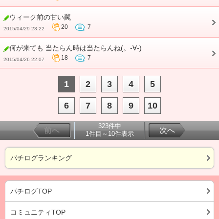
ウィーク前の甘い罠
20
7
2015/04/29 23:22
何が来ても 当たらん時は当たらんね(。-∀-)
18
7
2015/04/26 22:07
1
2
3
4
5
6
7
8
9
10
323件中
前へ
次へ
1件目～10件表示
パチログランキング
パチログTOP
コミュニティTOP