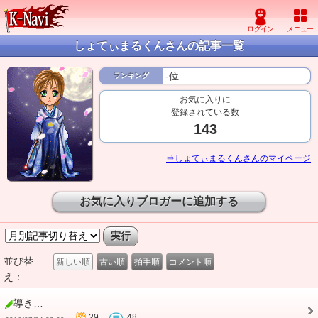
しょてぃまるくんさんの記事一覧
-
位
ランキング
お気に入りに
登録されている数
143
⇒しょてぃまるくんさんのマイページ
お気に入りブロガーに追加する
並び替
新しい順
古い順
拍手順
コメント順
え：
導き…
29
48