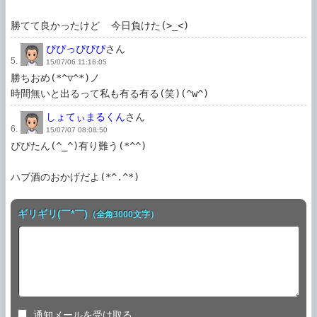
ぴぴっぴぴぴ
さん
5.
15/07/06 11:16:05
勝ちおめ(*^▽^*)ノ

時間無いと出るって私も有る有る(笑)(^w^)
しょてぃまるくん
さん
6.
15/07/07 08:08:50
ぴぴたん(^_^)有り難う(*^^)

ハブ酒のおかげだよ(*^.^*)
ギリギリ(￣*￣)
（全角3000文字）
通知メールを受け取る