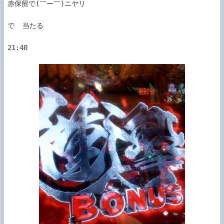
赤保留で(￣ー￣)ニヤリ

で  当たる

21:40
