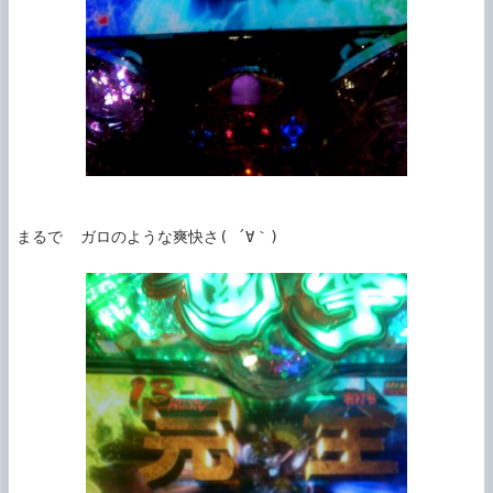
まるで  ガロのような爽快さ( ´∀｀)
