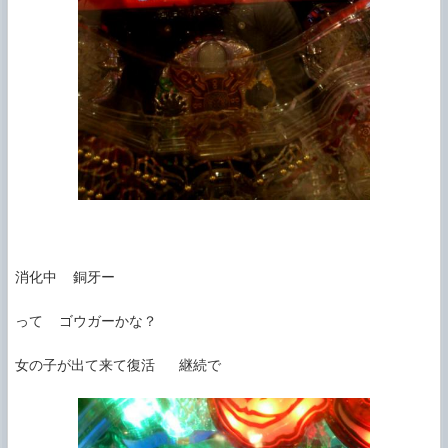
消化中  銅牙ー

って  ゴウガーかな？

女の子が出て来て復活   継続で
