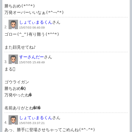
勝ちおめ(*^^*)

万発オーバーいいなぁ(*^￢^*)
しょてぃまるくん
さん
2.
15/07/03 06:40:09
ゴロー(^_^)有り難う(*^^*)

また顔見せてね♪
すーさんだー
さん
3.
15/07/05 15:49:49
まる

ゴウライガン

勝ちおめ�Q

万発やったね�

名前ありがとね�R�
しょてぃまるくん
さん
4.
15/07/05 23:37:21
あっ、勝手に登場させちゃってごめんね(*^-^*)
