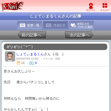
しょてぃまるくんさんの記事
前の記事へ
次の記事へ
ギリギリ(￣*￣)
しょてぃまるくん
さん (
-
位
)
(2015/07/02 13:02)
ジャンル：日記
14
6
皆さんお久しぶり～

先日   夜からパチンコしまして

何時もなら  時間無いから帰るのに

やらかしたんですゎ( ´△｀)
