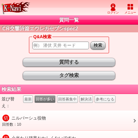
質問一覧
CR交響詩篇エウレカセブンspec2
Q&A検索
質問する
タグ検索
検索結果
並び替
最新
回答が多い
回答募集中
解決済
参考になる
え：
切
ニルバーシュ役物
回答数：10