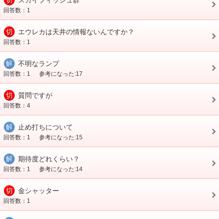
切
スカイフィッシュ群
回答数：1
切
エウレカは天井の情報ないんですか？
回答数：1
解
不明なランプ
回答数：1
参考になった:17
切
質問ですが
回答数：4
解
止め打ちについて
回答数：1
参考になった:15
解
期待度どれくらい？
回答数：1
参考になった:14
切
金シャッター
回答数：1