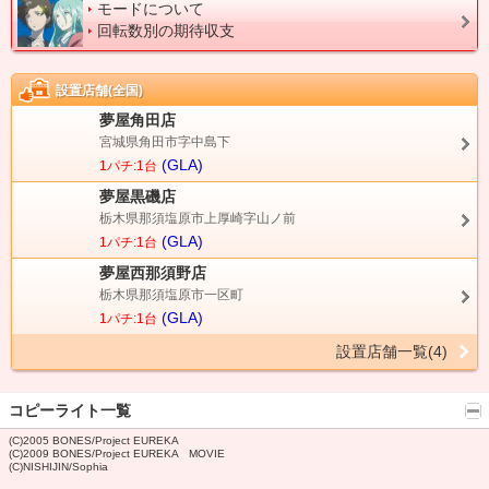
モードについて
回転数別の期待収支
設置店舗(全国)
夢屋角田店
宮城県角田市字中島下
(GLA)
1パチ:1台
夢屋黒磯店
栃木県那須塩原市上厚崎字山ノ前
(GLA)
1パチ:1台
夢屋西那須野店
栃木県那須塩原市一区町
(GLA)
1パチ:1台
設置店舗一覧(4)
コピーライト一覧
(C)2005 BONES/Project EUREKA
(C)2009 BONES/Project EUREKA MOVIE
(C)NISHIJIN/Sophia