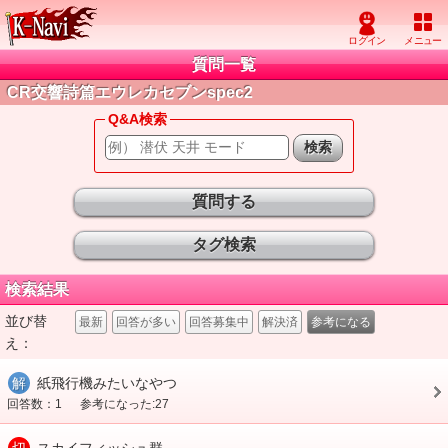
質問一覧
CR交響詩篇エウレカセブンspec2
Q&A検索
質問する
タグ検索
検索結果
並び替
最新
回答が多い
回答募集中
解決済
参考になる
え：
解
紙飛行機みたいなやつ
回答数：1
参考になった:27