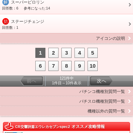
解
スーパーピロリン
回答数：6
参考になった:14
切
ステージチェンジ
回答数：1
アイコンの説明
1
2
3
4
5
6
7
8
9
10
121件中
前へ
次へ
1件目～10件表示
パチンコ機種別質問一覧
パチスロ機種別質問一覧
機種以外の質問一覧
オススメ攻略情報
CR交響詩篇エウレカセブンspec2