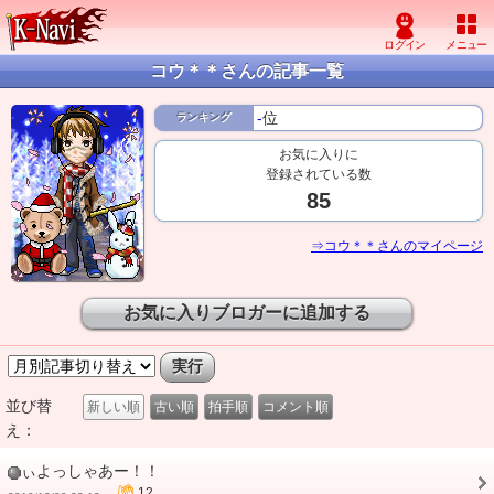
コウ＊＊さんの記事一覧
-
位
ランキング
お気に入りに
登録されている数
85
⇒コウ＊＊さんのマイページ
お気に入りブロガーに追加する
並び替
新しい順
古い順
拍手順
コメント順
え：
ぃよっしゃあー！！
12