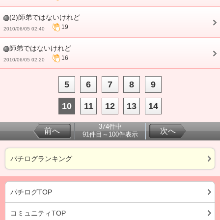
(2)師弟ではないけれど
19
2010/06/05 02:40
師弟ではないけれど
16
2010/06/05 02:20
5
6
7
8
9
10
11
12
13
14
374件中
前へ
次へ
91件目～100件表示
パチログランキング
パチログTOP
コミュニティTOP