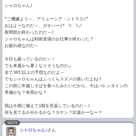
シャロちゃん♪

“ご機嫌よう～、アリューシア・シトラス♪”

おはよーなのだ～、ガオハー(*゜▽゜)ノ

夜間部が終わったのだ～♪

シャロちゃんは剣術道場のお仕事が終わった？

お疲れ様なのだ～

今日も曇っているのだ～！

でも来週から暑くなりそうなのだ…

全て30℃以上の予想なのだよ～

でもシャロちゃんはふっくらスズメの装いだよね？

この前に年越しそばを食べたみたいだから、今はバレンタインの
準備かな？有馬かな？

我は今期に備えて1期を見返しているのだ～♪

何を見てるか分かるかな？カナン？比嘉かーなー？
[4217]
シャロちゃん♪
さん