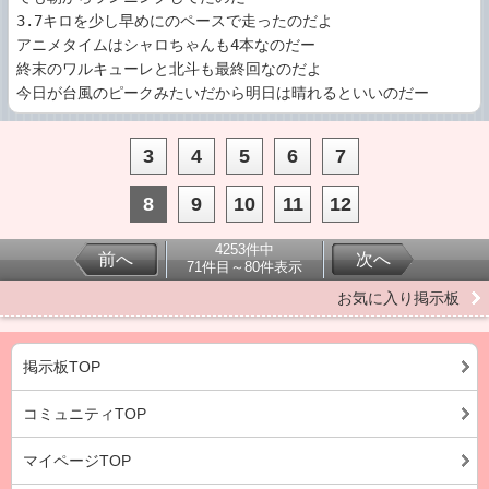
3.7キロを少し早めにのペースで走ったのだよ

アニメタイムはシャロちゃんも4本なのだー

終末のワルキューレと北斗も最終回なのだよ

今日が台風のピークみたいだから明日は晴れるといいのだー
3
4
5
6
7
8
9
10
11
12
4253件中
前へ
次へ
71件目～80件表示
お気に入り掲示板
掲示板TOP
コミュニティTOP
マイページTOP