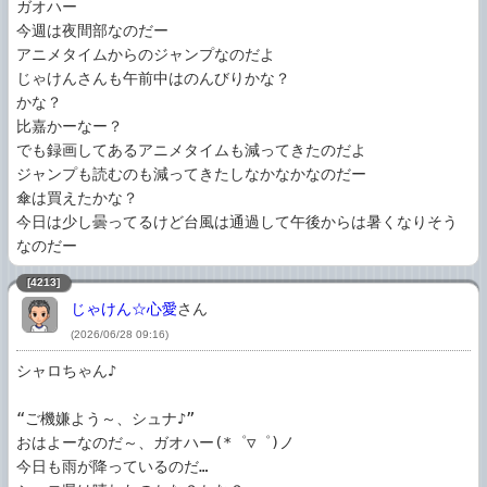
ガオハー

今週は夜間部なのだー

アニメタイムからのジャンプなのだよ

じゃけんさんも午前中はのんびりかな？

かな？

比嘉かーなー？

でも録画してあるアニメタイムも減ってきたのだよ

ジャンプも読むのも減ってきたしなかなかなのだー

傘は買えたかな？

今日は少し曇ってるけど台風は通過して午後からは暑くなりそう
なのだー
[4213]
じゃけん☆心愛
さん
(2026/06/28 09:16)
シャロちゃん♪

“ご機嫌よう～、シュナ♪”

おはよーなのだ～、ガオハー(*゜▽゜)ノ

今日も雨が降っているのだ…
