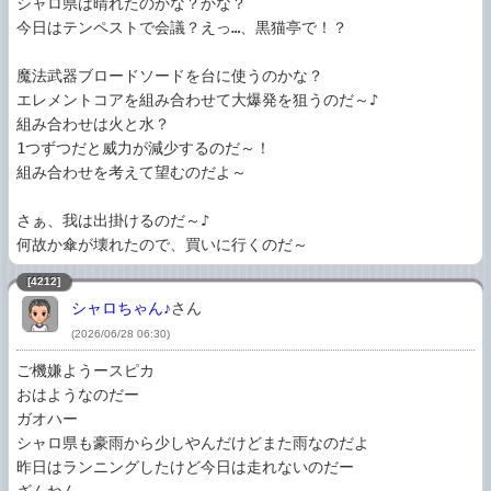
シャロ県は晴れたのかな？かな？

今日はテンペストで会議？えっ…、黒猫亭で！？

魔法武器ブロードソードを台に使うのかな？

エレメントコアを組み合わせて大爆発を狙うのだ～♪

組み合わせは火と水？

1つずつだと威力が減少するのだ～！

組み合わせを考えて望むのだよ～

さぁ、我は出掛けるのだ～♪

何故か傘が壊れたので、買いに行くのだ～
[4212]
シャロちゃん♪
さん
(2026/06/28 06:30)
ご機嫌ようースピカ

おはようなのだー

ガオハー

シャロ県も豪雨から少しやんだけどまた雨なのだよ

昨日はランニングしたけど今日は走れないのだー
