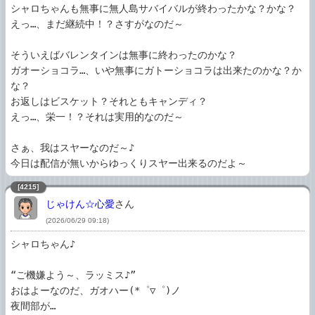
シャロちゃんも無事に無人島サバイバルが終わったかな？かな？

えっ…、まだ継続中！？さすがなのだ～

そういえばバレンタインは無事に終わったのかな？

ガオーショコラ…、いや無事にガトーショコラは出来たのかな？か
な？

お返しはビスケット？それともキャンディ？

えっ…、栄一！？それは実用的なのだ～

さぁ、我はスヤーなのだ～♪

今日は配信が無いからゆっくりスヤー出来るのだよ～
[4215]
じゃけん☆心愛
さん
(2026/06/29 09:18)
シャロちゃん♪

“ご機嫌よう～、ラッミス♪”

おはよーなのだ、ガオハー(*゜▽゜)ノ

夜間部が…
