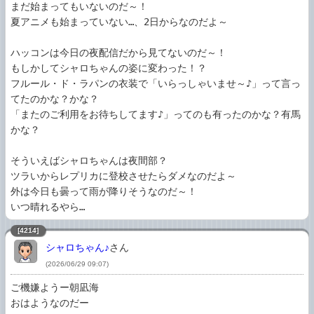
まだ始まってもいないのだ～！

夏アニメも始まっていない…、2日からなのだよ～

ハッコンは今日の夜配信だから見てないのだ～！

もしかしてシャロちゃんの姿に変わった！？

フルール・ド・ラパンの衣装で「いらっしゃいませ～♪」って言っ
てたのかな？かな？

「またのご利用をお待ちしてます♪」ってのも有ったのかな？有馬
かな？

そういえばシャロちゃんは夜間部？

ツラいからレプリカに登校させたらダメなのだよ～

外は今日も曇って雨が降りそうなのだ～！

いつ晴れるやら…
[4214]
シャロちゃん♪
さん
(2026/06/29 09:07)
ご機嫌ようー朝凪海

おはようなのだー
