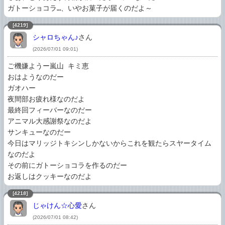
ガトーショコラ…、いやお菓子が届くのだよ～
[4219]
シャロちゃん♪
さん
(2026/07/01 09:01)
ご機嫌ようー嵐山 キミ恵

おはようなのだー

ガオハー

夜間部お疲れ様なのだよ

最終回フィーバーなのだー

アニマル大感謝祭なのだよ

サンキューなのだー

今日はマリッジトキシンしかないからこれを観たらスヤータイム
なのだよ

その前にガトーショコラを作るのだー

お返しはクッキーなのだよ
[4218]
じゃけん☆心愛
さん
(2026/07/01 08:42)