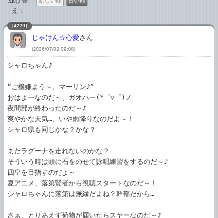
並び替
新しい順
古い順
え：
[4220]
じゃけん☆心愛
さん
(2026/07/02 09:08)
シャロちゃん♪

“ご機嫌よう～、マーリン♪”

おはよーなのだ～、ガオハー(*゜▽゜)ノ

夜間部が終わったのだ～♪

爽やかな天気…、いや雨降りなのだよ～！

シャロ県も同じかな？かな？

またラグーナを走れないのかな？

そういう時は頭に石をのせて詠唱練習をするのだ～♪

四皇を目指すのだよ～

夏アニメ、落第賢者から視聴スタートなのだ～！

シャロちゃんに落第は無縁だよね？幹部だから…

さぁ、とりあえず荷物が届いたらスヤーなのだ～♪
