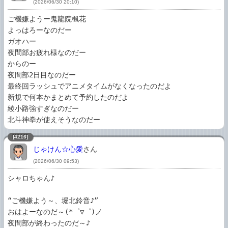
(2026/06/30 20:10)
ご機嫌ようー鬼龍院楓花

よっはろーなのだー

ガオハー

夜間部お疲れ様なのだー

からのー

夜間部2日目なのだー

最終回ラッシュでアニメタイムがなくなったのだよ

新規で何本かまとめて予約したのだよ

綾小路強すぎなのだー

北斗神拳が使えそうなのだー
[4216]
じゃけん☆心愛
さん
(2026/06/30 09:53)
シャロちゃん♪

“ご機嫌よう～、堀北鈴音♪”

おはよーなのだ～(*゜▽゜)ノ

夜間部が終わったのだ～♪
