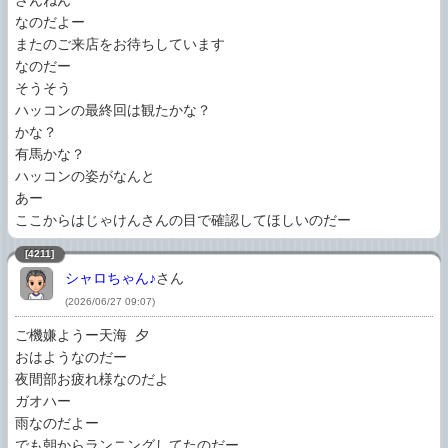
ざんねん

なのだよー

またのご来店をお待ちしています

なのだー

そうそう

ハッコンの最終回は観たかな？

かな？

有馬かな？

ハッコンの姿がなんと

あー

[4211]
シャロちゃん♪
さん
(2026/06/27 09:07)
ご機嫌ようー天海 夕

おはようなのだー

夜間部お疲れ様なのだよ

ガオハー

雨なのだよー

でも朝からランニングしてたのだー
