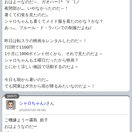
おはよーなのだ～、ガオハー(*゜▽゜)ノ

夜間部が…、いやなかったのだ～！

暑くて幻覚を見たのだ…

シャロちゃんも暑くてメイド服を着たのかな？かな？

あっ…、フルール・ド・ラパンでの制服だよね♪

昨日は転スラの映画をレンタルしたのだ～！

7日間で1100円

1ケ月に1800ポイント付くから、それで見たのだよ～

シャロちゃんも土曜日だったから映画？

とにかく涼しい施設で活動するのだよ～

今日も朝から暑いのだ…

でも関東は夕方から雨が降るみたいなのだよ～！
[4267]
シャロちゃん♪
さん
(2026/07/26 09:09)
ご機嫌ようー霧島 姫子

おはようなのだー
