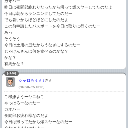
ガオハー

昨日は夜間部終わりだったから帰って爆スヤーしてたのだよ

今日は朝からランニングしてたのだー

でも暑いからほどほどにしたのだよ

この前申請したパスポートを今日は取りに行くのだー

あっ

そうそう

今日は土用の丑だからうなぎにするのだー

じゃけんさんは何を食べるのかな？

かな？

有馬かな？
[4266]
シャロちゃん♪
さん
(2026/07/25 13:36)
ご機嫌ようーヤニねこ

やっはろーなのだー

ガオハー

夜間部お疲れ様なのだよ

今日は帰ってたから爆スヤーなのだー
