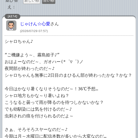
並び替
新しい順
古い順
え：
[4274]
じゃけん☆心愛
さん
(2026/07/29 07:57)
シャロちゃん♪

“ご機嫌よう～、霧島姫子♪”

おはよーなのだ～、ガオハー(*゜▽゜)ノ

夜間部が終わったのだ～♪

シャロちゃんも無事に2日目のまひるん部が終わったかな？かな？

今日はかなり暑くなりそうなのだ～！36℃予想…

シャロ地方もかな～り暑いよね？

こうなると曇って雨が降るのを待つしかないかな？

でも幼馴染には気を付けるのだ～♪

虫刺されの痕を付けられるのだよ～

さぁ、そろそろスヤーなのだ～♪

今期は月～水曜日に配信本数が多いから大変なのだ…