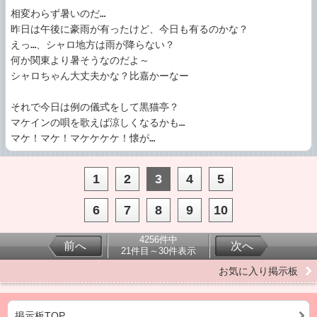
相変わらず暑いのだ…

昨日は午後に豪雨が有ったけど、今日も有るのかな？

えっ…、シャロ地方は雨が降らない？

何か関東より暑そうなのだよ～

シャロちゃん大丈夫かな？比嘉かーなー

それで今日は例の儀式をして黒猫亭？

マケインの唄を歌えば涼しくなるかも…

マケ！マケ！マケケケケ！懐が…
1
2
3
4
5
6
7
8
9
10
4256件中
前へ
次へ
21件目～30件表示
お気に入り掲示板
掲示板TOP