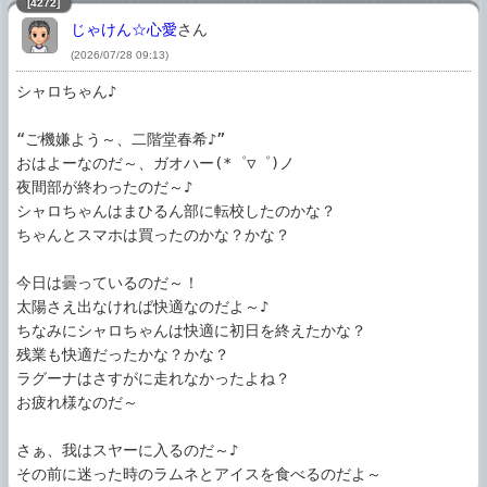
[4272]
じゃけん☆心愛
さん
(2026/07/28 09:13)
シャロちゃん♪

“ご機嫌よう～、二階堂春希♪”

おはよーなのだ～、ガオハー(*゜▽゜)ノ

夜間部が終わったのだ～♪

シャロちゃんはまひるん部に転校したのかな？

ちゃんとスマホは買ったのかな？かな？

今日は曇っているのだ～！

太陽さえ出なければ快適なのだよ～♪

ちなみにシャロちゃんは快適に初日を終えたかな？

残業も快適だったかな？かな？

ラグーナはさすがに走れなかったよね？

お疲れ様なのだ～

さぁ、我はスヤーに入るのだ～♪

その前に迷った時のラムネとアイスを食べるのだよ～