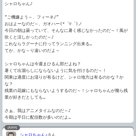
シャロちゃん♪

“ご機嫌よう～、フィーネ♪”

おはよーなのだ～、ガオハー(*゜▽゜)ノ

今日の朝は曇っていて、そんなに暑く感じなかったのだ～！風が
吹くと涼しかったのだ～♪

これならラグーナに行ってランニング出来る…

てか、かな～り遠いのだよ～

シャロちゃんは今週まひるん部だよね？

暑くて出涸らしにならないように気を付けるのだ～！

関東は適度にお湿りが有るけど、シャロ地方は有るのかな？か
な？

残業の花嫁にもならないようするのだ～！シャロちゃんが幾ら残
業が好きだとしても…

さぁ、我はアニメタイムなのだ～♪

今期は平日に配信数が多いのだよ…
[4269]
シャロちゃん♪
さん