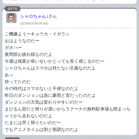
[4273]
シャロちゃん♪
さん
(2026/07/29 05:43)
ご機嫌ようーキョウカ・イガラシ

おはようなのだー

ガオハー

夜間部お疲れ様なのだよ

今週は残業が長いせいかとっても長く感じるのだー

シャロちゃんはスマホは持たない主義なのだよ

あっ

持ってたのだ

今の時代はスマホないと不便なのだよ

昨日のダンジョンは急に豪雨と雷だったのだよ

ダンジョンの天気は変わりやすいのだー

まひるん部だと帰りが遅いからラグーナの無料駐車場も閉まっち
ゃうから走れないのだよ

たまには早く帰りたいのだー

でもアニメタイムは割と順調なのだよ