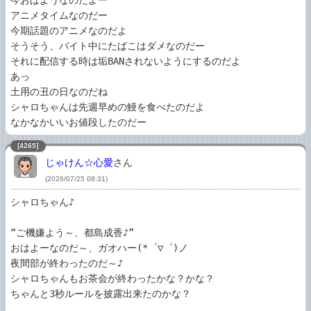
今おはようなのだよー

アニメタイムなのだー

今期話題のアニメなのだよ

そうそう、バイト中にたばこはダメなのだー

それに配信する時は垢BANされないようにするのだよ

あっ

土用の丑の日なのだね

シャロちゃんは先週早めの鰻を食べたのだよ

[4265]
じゃけん☆心愛
さん
(2026/07/25 08:31)
シャロちゃん♪

“ご機嫌よう～、都島成香♪”

おはよーなのだ～、ガオハー(*゜▽゜)ノ

夜間部が終わったのだ～♪

シャロちゃんもお茶会が終わったかな？かな？

ちゃんと3秒ルールを披露出来たのかな？
