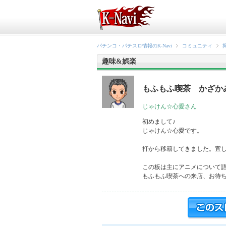
パチンコ・パチスロ情報のK-Navi
コミュニティ
趣味&娯楽
もふもふ喫茶　かざか
じゃけん☆心愛さん
初めまして♪

じゃけん☆心愛です。

打から移籍してきました。宜し
この板は主にアニメについて語
もふもふ喫茶への来店、お待ちし