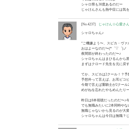
シャロ県も30度あるのだー

じゃけんさんも熱中症には気
[No.4237]
じゃけん☆心愛さ
シャロちゃん♪

“ご機嫌よう〜、スピカ・ヴァルゴ
おはよーなのだ〜(*゜▽゜)ノ

夜間部が終わったのだ〜♪

シャロちゃんはまひるんから黒
まずはクロード先生を元に戻す
てか、スピカは2クール！？予
予想外って言えば、お耳ピコピ
今期で言えば重騎士が2クール2
めがねを忘れたやもめんたりー
昨日は8本視聴だったのだ〜♪今
でも無職みたいに2本同時やな
無職じゃないから見るのが大変
シャロちゃんは今日は無職？