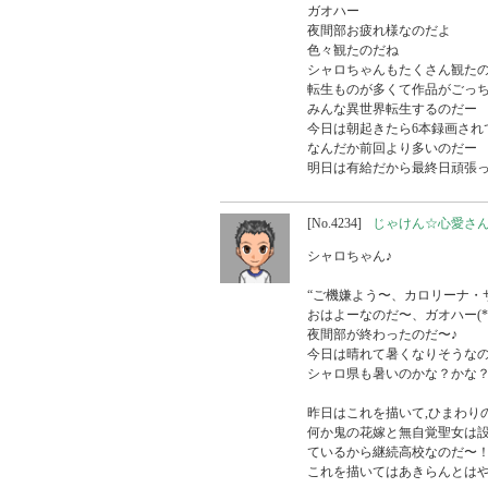
ガオハー

夜間部お疲れ様なのだよ

色々観たのだね

シャロちゃんもたくさん観たの
転生ものが多くて作品がごっち
みんな異世界転生するのだー

今日は朝起きたら6本録画され
なんだか前回より多いのだー

明日は有給だから最終日頑張
[No.4234]
じゃけん☆心愛さ
シャロちゃん♪

“ご機嫌よう〜、カロリーナ・サ
おはよーなのだ〜、ガオハー(*
夜間部が終わったのだ〜♪

今日は晴れて暑くなりそうなの
シャロ県も暑いのかな？かな？
昨日はこれを描いて,ひまわりの
何か鬼の花嫁と無自覚聖女は
ているから継続高校なのだ〜！
これを描いてはあきらんとはや