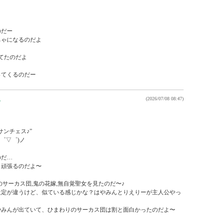
だー

ゃになるのだよ

てたのだよ

ってくるのだー
ん
(2026/07/08 08:47)
ンチェス♪”

゜▽゜)ノ

だ…

頑張るのだよ〜

サーカス団,鬼の花嫁,無自覚聖女を見たのだ〜♪

設定が違うけど、似ている感じかな？はやみんとりえりーが主人公やっ


みんが出ていて、ひまわりのサーカス団は割と面白かったのだよ〜
