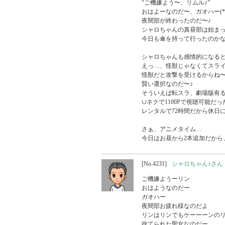
“ご機嫌よう〜、リムル♪”

おはよーなのだ〜、ガオハー(*
夜間部が終わったのだ〜♪

シャロちゃんの真昼部は始まっ
今日も傘を持って行ったのかな
シャロちゃんも感情的になると
えっ…、怪獣じゃなくてスライ
怪獣だと攻撃を受けるからね〜
賢い選択なのだ〜♪

そういえば転スラ、劇場版有る
∪ネクで1100Pで視聴可能だっ
レンタルで72時間だから休日に
さぁ、アニメタイム…

今日はお昼から2本追加だから
[No.4231]
シャロちゃん♪さん
ご機嫌ようーリン

おはようなのだー

ガオハー

夜間部お疲れ様なのだよ

リンはリンでもケーーーンのリ
捨てられた聖女なのだー
