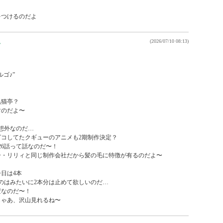
をつけるのだよ
ん
(2026/07/10 08:13)
♪”

猫亭？

のだよ〜

想外なのだ…

コしてたクギューのアニメも2期制作決定？

6話って話なのだ〜！

・リリィと同じ制作会社だから髪の毛に特徴が有るのだよ〜

日は4本

のはみたいに2本分は止めて欲しいのだ…

なのだ〜！

じゃあ、沢山見れるね〜