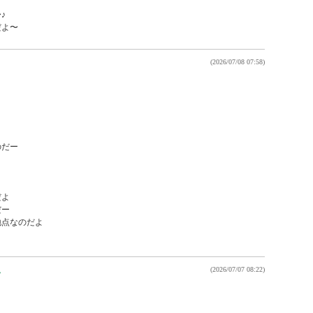


だよ〜
(2026/07/08 07:58)
だー

よ

ー

点なのだよ

ん
(2026/07/07 08:22)