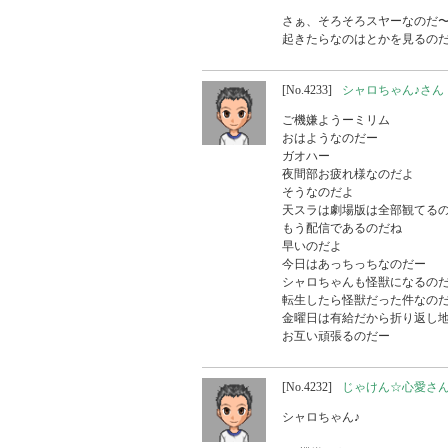
さぁ、そろそろスヤーなのだ〜♪
起きたらなのはとかを見るの
[No.4233]
シャロちゃん♪さん
ご機嫌ようーミリム

おはようなのだー

ガオハー

夜間部お疲れ様なのだよ

そうなのだよ

天スラは劇場版は全部観てるの
もう配信であるのだね

早いのだよ

今日はあっちっちなのだー

シャロちゃんも怪獣になるのだ
転生したら怪獣だった件なのだ
金曜日は有給だから折り返し地
お互い頑張るのだー
[No.4232]
じゃけん☆心愛さ
シャロちゃん♪
