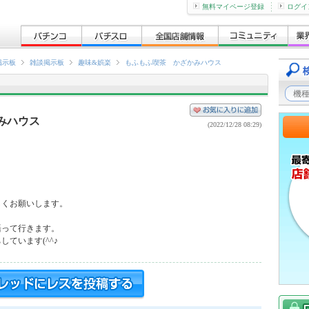
無料マイページ登録
ログイ
掲示板
雑談掲示板
趣味&娯楽
もふもふ喫茶 かざかみハウス
みハウス
(2022/12/28 08:29)
くお願いします。

って行きます。

ています(^^♪