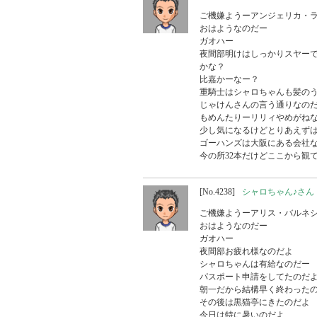
ご機嫌ようーアンジェリカ・ラ
おはようなのだー

ガオハー

夜間部明けはしっかりスヤーで
かな？

比嘉かーなー？

重騎士はシャロちゃんも髪のう
じゃけんさんの言う通りなのだ
もめんたりーリリィやめがねな
少し気になるけどとりあえずは
ゴーハンズは大阪にある会社な
今の所32本だけどここから観
[No.4238]
シャロちゃん♪さん
ご機嫌ようーアリス・バルネシ
おはようなのだー

ガオハー

夜間部お疲れ様なのだよ

シャロちゃんは有給なのだー

パスポート申請をしてたのだよ
朝一だから結構早く終わったの
その後は黒猫亭にきたのだよ

今日は特に暑いのだよ
