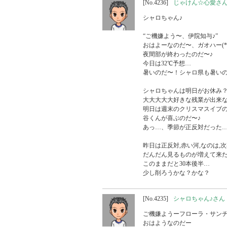
[No.4236]
じゃけん☆心愛さ
シャロちゃん♪

“ご機嫌よう〜、伊院知与♪”

おはよーなのだ〜、ガオハー(*
夜間部が終わったのだ〜♪

今日は32℃予想…

暑いのだ〜！シャロ県も暑いの
シャロちゃんは明日がお休み？
大大大大大好きな残業が出来なく
明日は週末のクリスマスイブの
谷くんが喜ぶのだ〜♪

あっ…、季節が正反対だった…
昨日は正反対,赤い河,なのは,次
だんだん見るものが増えて来た
このままだと30本後半…

少し削ろうかな？かな？
[No.4235]
シャロちゃん♪さん
ご機嫌ようーフローラ・サンチ
おはようなのだー
