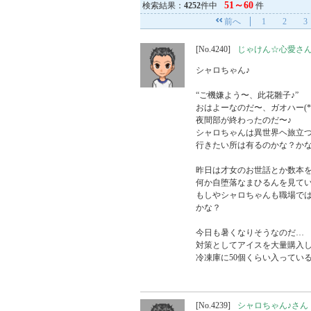
51～60
検索結果：
4252
件中
件
前へ
1
2
3
[No.4240]
じゃけん☆心愛さ
シャロちゃん♪

“ご機嫌よう〜、此花雛子♪”

おはよーなのだ〜、ガオハー(*
夜間部が終わったのだ〜♪

シャロちゃんは異世界ヘ旅立つ
行きたい所は有るのかな？かな
昨日は才女のお世話とか数本を
何か自堕落なまひるんを見てい
もしやシャロちゃんも職場で
かな？

今日も暑くなりそうなのだ…

対策としてアイスを大量購入し
冷凍庫に50個くらい入っている
[No.4239]
シャロちゃん♪さん