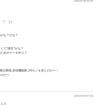
ん
(2026/07/09 09:18)
゜▽゜)ノ

かな？かな？



て“残念”かな？

ためのケーキ作り？



期公爵様,攻殻機動隊,100カノを見たのだ〜！

のだ〜

(2026/07/09 07:59)
ェス
