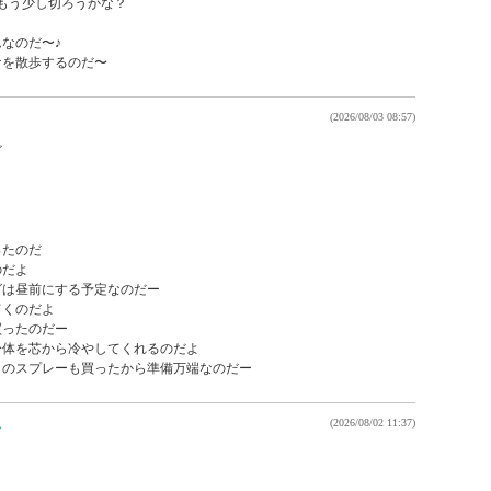
もう少し切ろうかな？

なのだ〜♪

ナを散歩するのだ〜
(2026/08/03 08:57)


たのだ

だよ

は昼前にする予定なのだー

くのだよ

ったのだー

体を芯から冷やしてくれるのだよ

トのスプレーも買ったから準備万端なのだー
ん
(2026/08/02 11:37)