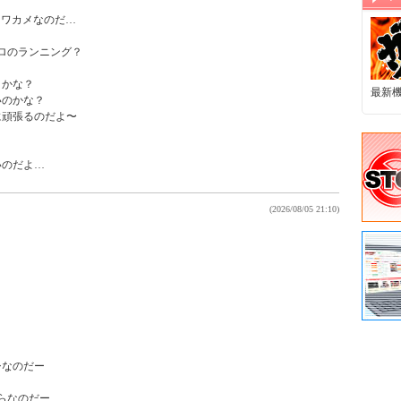


ワカメなのだ…

ロのランニング？

かな？

最新
のかな？

頑張るのだよ〜

(2026/08/05 21:10)
なのだー

らなのだー
