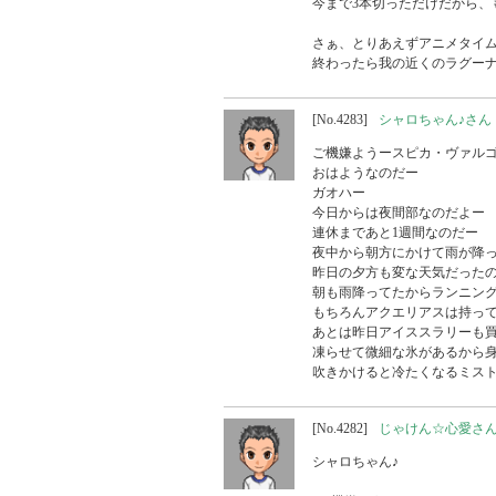
今まで3本切っただけだから、
さぁ、とりあえずアニメタイム
終わったら我の近くのラグー
[No.4283]
シャロちゃん♪さん
ご機嫌ようースピカ・ヴァルゴ
おはようなのだー

ガオハー

今日からは夜間部なのだよー

連休まであと1週間なのだー

夜中から朝方にかけて雨が降っ
昨日の夕方も変な天気だったの
朝も雨降ってたからランニング
もちろんアクエリアスは持って
あとは昨日アイススラリーも買
凍らせて微細な氷があるから身
吹きかけると冷たくなるミス
[No.4282]
じゃけん☆心愛さ
シャロちゃん♪
