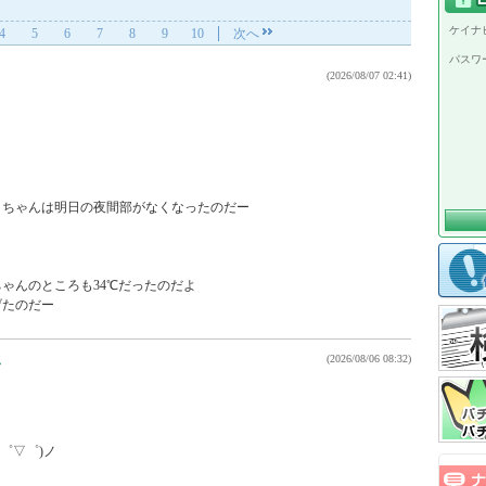
ケイナビ
4
5
6
7
8
9
10
次へ
パスワ
(2026/08/07 02:41)
ちゃんは明日の夜間部がなくなったのだー

ゃんのところも34℃だったのだよ

げたのだー
ん
(2026/08/06 08:32)
゜▽゜)ノ
