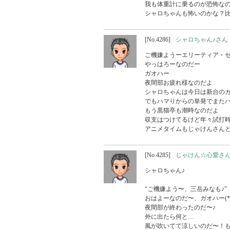
我も体重計に乗るのが恐怖なの
シャロちゃんも怖いのかな？
[No.4286]
シャロちゃん♪さん
ご機嫌ようーエリーティア・セ
やっはろーなのだー

ガオハー

夜間部お疲れ様なのだよ

シャロちゃんは今日は新台のガ
でもハマりからの単発でまたハ
もう黒猫亭も潮時なのだよ

収支はつけてるけど年々試打時
アニメタイムもじゃけんさん
[No.4285]
じゃけん☆心愛さ
シャロちゃん♪

“ご機嫌よう〜、三岳みなも♪”

おはよーなのだ〜、ガオハー(*
夜間部が終わったのだ〜♪

外に出たら何と…

風が吹いてて涼しいのだ〜！も