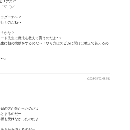
リアス♪”

゜▽゜)ノ

ラグーナへ？

行くのだね〜

？かな？

ード先生に魔法を教えて貰うのだよ〜♪

先生に朝の挨拶をするのだ〜！やり方はスピカに聞けば教えて貰えるの
♪

よ…
(2026/08/02 08:51)
日の方が暑かったのだよ

とまるのだー

響も受けなかったのだよ



もあるから備えるのだー