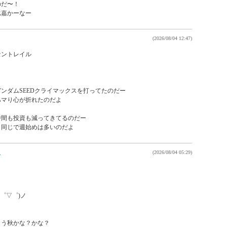
だ〜！

比嘉かーなー
(2026/08/04 12:47)
ントレイル

ンダムSEEDクライマックスを打ってたのだー

マり心が折れたのだよ

間も投資も減ってきてるのだー

と同じで週始めは多いのだよ
ん
(2026/08/04 05:29)
゜▽゜)ノ

う秋かな？かな？
