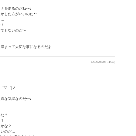
ナを走るのだね〜♪

かした方がいいのだ〜

…

！

でもないのだ〜

ん
(2026/08/03 11:35)
゜▽゜)ノ

適な気温なのだ〜♪



な？

？

かな？

いのだ…
