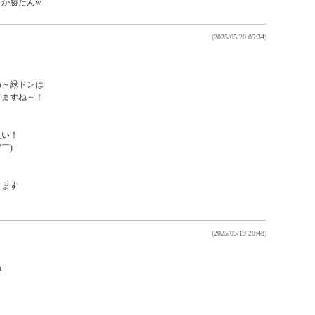
(2025/05/20 05:34)
～緑ドンは

ますね～！

い！

)

ます

(2025/05/19 20:48)

