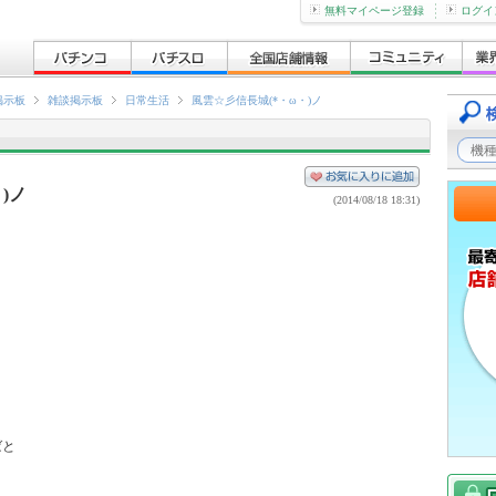
無料マイページ登録
ログイ
掲示板
雑談掲示板
日常生活
風雲☆彡信長城(*・ω・)ノ
)ノ
(2014/08/18 18:31)
と
