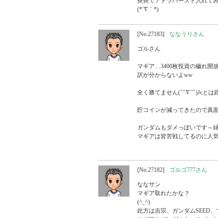
炎炎でアドラバースト入れてみ
(*´∇｀*)
[No.27183]
ななうりさん
ゴルさん

マギア…3400枚投資の穢れ開放で
訳が分からないよww

全く勝てません(￣∇￣)Jcとは
貯コインが減ってきたので真面
ガンダムもダメっぽいです～緑
マギアは皆苦戦してるのに人気です
[No.27182]
ゴルゴ777さん
ななサン

マギア取れたかな？

(^_^)

此方は吉宗、ガンダムSEED、