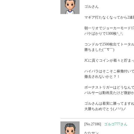
ゴルさん

マギア打たなくなってから2連勝(
朝一リオでジョーカーモード17
バケばかりで1300枚^_^;

コンドルで2500枚出てトータル3
勝ちました(￣∇￣)

JCに貢ぐコインが着々と貯まっ
ハイパラはそこそこ稼働付いて
撤去されないかと？！

ボーナストリガーはどうなんで
パルサーは動画見たけど微妙かも^
ゴルさんは着実に勝ってますね(
大勝ちおめでとう(ノ^^)ノ
[No.27186]
ゴルゴ777さん
ななサン
