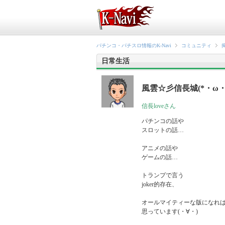
パチンコ・パチスロ情報のK-Navi
コミュニティ
日常生活
風雲☆彡信長城(*・ω・
信長loveさん
パチンコの話や

スロットの話…

アニメの話や

ゲームの話…

トランプで言う

joker的存在、

オールマイティーな版になれば
思っています(・∀・)
