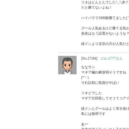
リオはとんとんでした^_^;赤７
だと勝てないよね！

ハイパラで1000枚勝てました(￣
グール人気あるけど勝てる気が
炎炎はもう設置がないような？
緑ドンより吉宗の方が人気だと
[No.27184]
ゴルゴ777さん
ななサン

マギア穢れ解放弱そうですね

(*´-`)

それ以前に投資がやばい

リオどでした

マギア分回収してそうてコアイw
緑ドンとグールはよく突き抜け
私には無理です

あー
