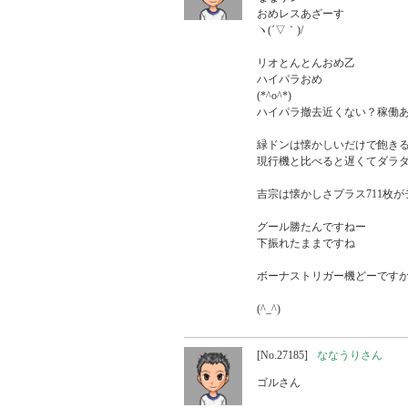
おめレスあざーす

ヽ(´▽｀)/

リオとんとんおめ乙

ハイパラおめ

(*^o^*)

ハイパラ撤去近くない？稼働あ
緑ドンは懐かしいだけで飽きる
現行機と比べると遅くてダラダ
吉宗は懐かしさプラス711枚が
グール勝たんですねー

下振れたままですね

ボーナストリガー機どーですか
(^_^)
[No.27185]
ななうりさん
ゴルさん
