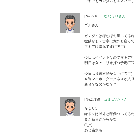
[No.27181]
ななうりさん
ゴルさん

ガンダムはぼちぼち座ってるね
微妙かも？吉宗は意外と座って
マギアは満席です(￣∇￣)

今日はイベントなのでマギア狙
明日は久々にリオ打つ予定(￣∇￣
今日は抽選次第かな～(￣∇￣)

今週マイホにダークネスが入り
[No.27180]
ゴルゴ777さん
ななサン

緑ドンは以外と稼働ついてるね
まだ新台だからかな

(^_^)

あと吉宗も