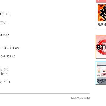
￣∇￣)

連は…

最新
000枚

てきてますww

るのでまだ

しょう

_^;

￣∇￣)

(2025/05/26 21:46)