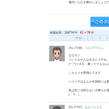
傷付いた心を癒やしましょう(*´∀
61～70
検索結果：
25477
件中
件
前へ
2
3
4
[No.27188]
ゴルゴ777さん
ななサン

コンドルそんな出るんですね

(°▽°)リオ乙、勝っててもなん
こちらリオ客飛んでます

ハイパラはなんか全国的には客
私は年に10回もない大勝ちが直
( ・∇・)
[No.27187]
ななうりさん