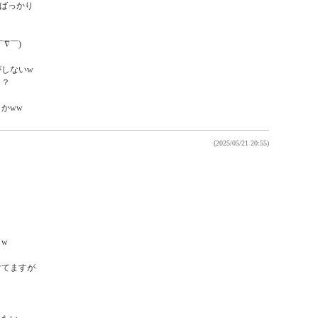
ばっかり

∇￣)

しないw

？

かww
(2025/05/21 20:55)


てますが
