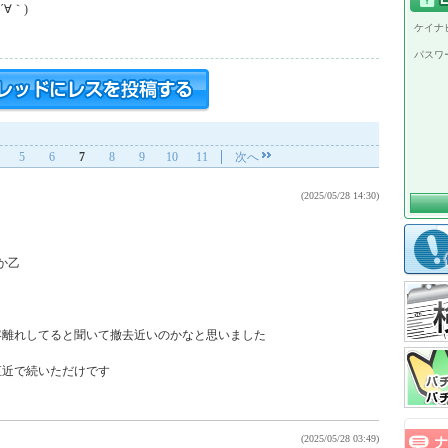
｀)

ケイナビ
パスワ
5
6
7
8
9
10
11
次へ
(2025/05/28 14:30)
か乙

離れしてると聞いて撤去近いのかなと思いました

近で続いただけです

(2025/05/28 03:49)