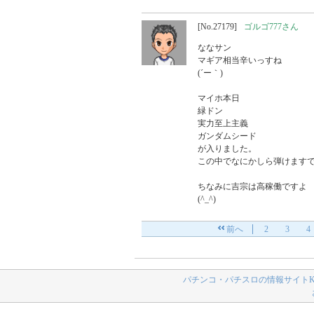
[No.27179]
ゴルゴ777さん
ななサン

マギア相当辛いっすね

(´ー｀)

マイホ本日

緑ドン

実力至上主義

ガンダムシード

が入りました。

この中でなにかしら弾けますで
ちなみに吉宗は高稼働ですよ

(^_^)
前へ
2
3
4
パチンコ・パチスロの情報サイトK-N