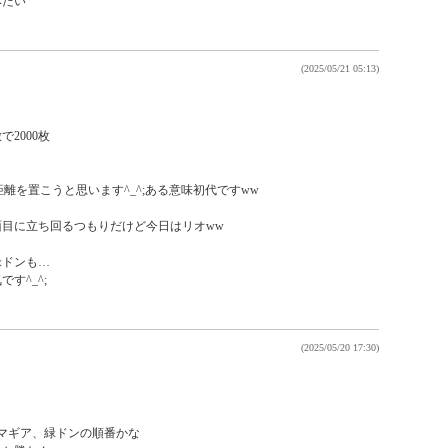
たい

(2025/05/21 05:13)
2000枚

距離を置こうと思います^_^;ある意味初代ですww

目に立ち回るつもりだけど今日はリオww

ドンも…

^_^;

(2025/05/20 17:30)
マギア、緑ドンの順番かな
