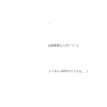
↑

記録更新ならず(￣○￣;)

トータル 500円マイナス(ρ＿；)
