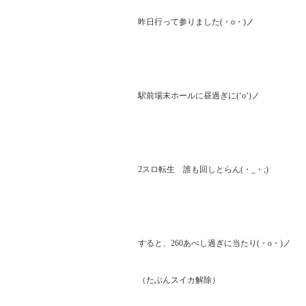
昨日行って参りました(・o・)ノ

駅前場末ホールに昼過ぎに(‘o‘)ノ

2スロ転生　誰も回しとらん(・_・;)

すると、260あべし過ぎに当たり(・o・)ノ

（たぶんスイカ解除）
