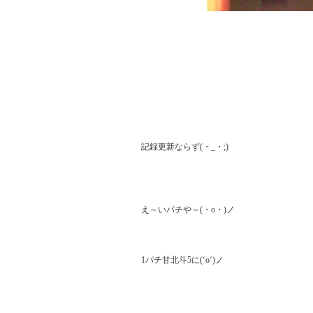
記録更新ならず(・_・;)

え～いパチや～(・o・)ノ

1パチ甘北斗5に(‘o‘)ノ
