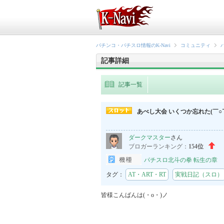
パチンコ・パチスロ情報のK-Navi
コミュニティ
記事詳細
記事一覧
あべし大会 いくつか忘れた(￣○￣
ダークマスター
さん
ブロガーランキング：
154位
パチスロ北斗の拳 転生の章
タグ：
AT・ART・RT
実戦日記（スロ）
皆様こんばんは(・o・)ノ
