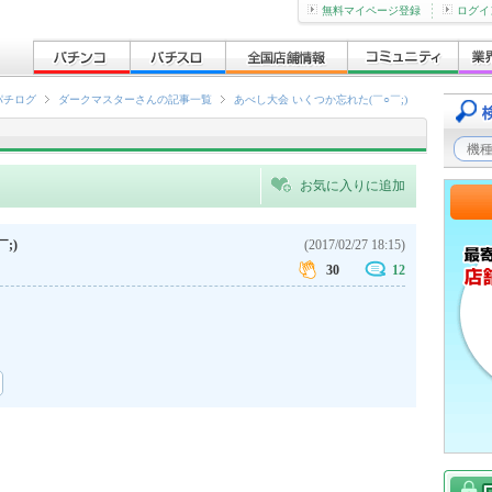
無料マイページ登録
ログイ
パチログ
ダークマスターさんの記事一覧
あべし大会 いくつか忘れた(￣○￣;)
お気に入りに追加
;)
(2017/02/27 18:15)
30
12