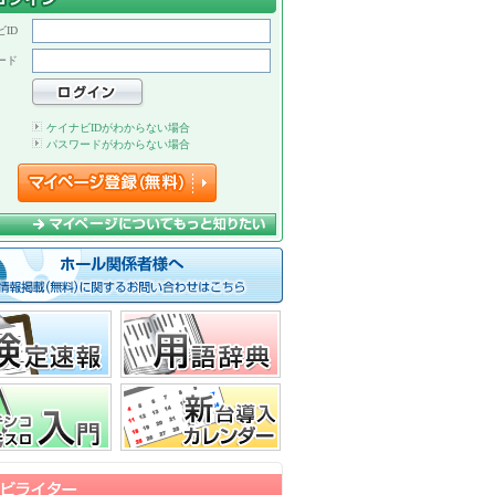
ID
ード
ケイナビIDがわからない場合
パスワードがわからない場合