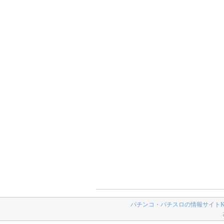
パチンコ・パチスロの情報サイトK-N