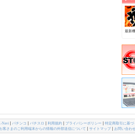
最新
avi
パチンコ
パチスロ
利用規約
プライバシーポリシー
特定商取引に基づ
お客さまのご利用端末からの情報の外部送信について
サイトマップ
お問い合わ