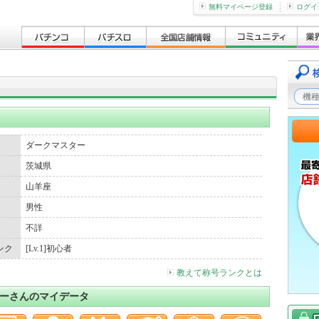
無料マイページ登録
ログイ
ダークマスター
茨城県
山羊座
男性
不詳
ンク
[Lv.1]初心者
教えて称号ランクとは
ーさんのマイデータ