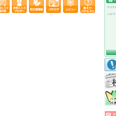
ケイナビ
パスワ