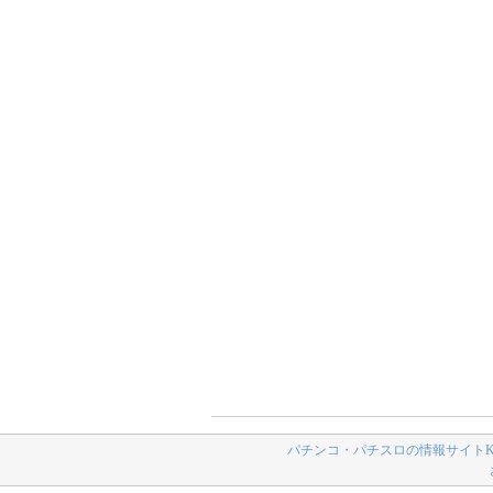
パチンコ・パチスロの情報サイトK-N