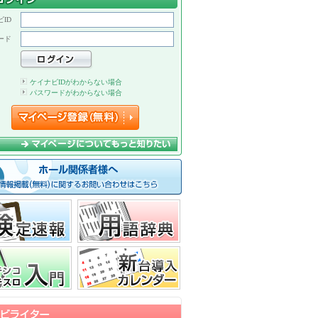
ID
ード
ケイナビIDがわからない場合
パスワードがわからない場合