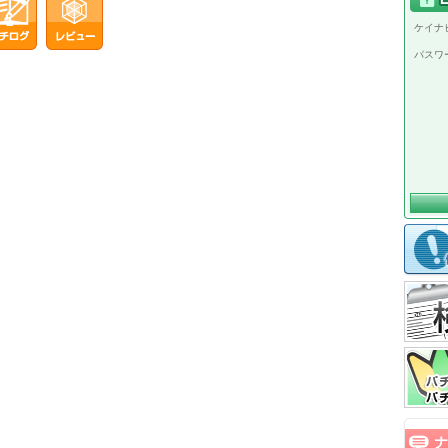
ケイナビ
パスワ