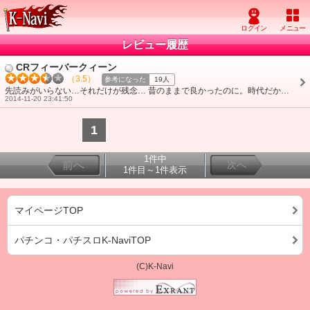
レビュー履歴
CRフィーバークィーン
（3.5）
参考になった
19人
先読みがいらない…それだけが残念… 昔のままで良かったのに。時代だから仕方ないのかな? 先読みなくても当たるからまだいいかな? ブランクがなく・・・
2014-11-20 23:41:50
1
1件中
前へ
次へ
1件目～1件表示
マイページTOP
パチンコ・パチスロK-NaviTOP
(C)K-Navi