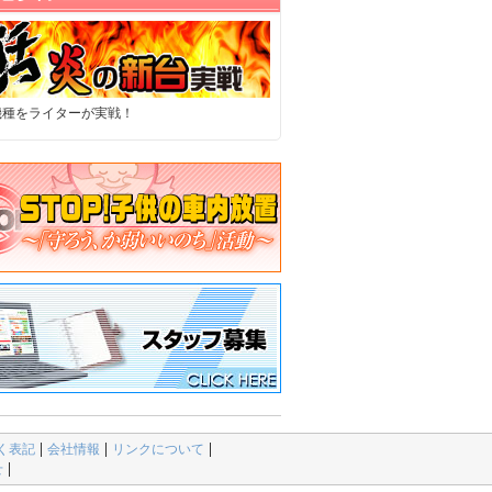
機種をライターが実戦！
く表記
会社情報
リンクについて
せ