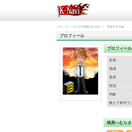
パチンコ・パチスロ情報のK-Navi
プロフィール
プロフィール
プロフィール
名前
地域
星座
性別
年齢
教えて称号ラ
暁美へむらさ