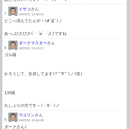
イサコ
さん
7.
18/05/01 12:09:42
どこへ消えてたんやヽ(#`Д´)ノ

あっ…ひさびさ(・´ω`・人)ですね
ダークマスター
さん
8.
18/05/01 13:45:37
ゴル様

かろうじて、生存してます(*￣∇￣)ノ(笑)

135様

久しぶりの方です～(・∀・)ノ
マユリン
さん
9.
18/05/01 23:46:49
ダークさん♪
