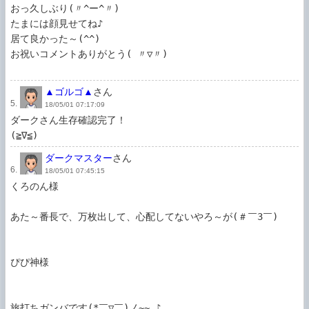
おっ久しぶり(〃^ー^〃)

たまには顔見せてね♪

居て良かった～(^^)

お祝いコメントありがとう( 〃▽〃)

▲ゴルゴ▲
さん
5.
18/05/01 07:17:09
ダークさん生存確認完了！

(≧∇≦)
ダークマスター
さん
6.
18/05/01 07:45:15
くろのん様 

あた～番長で、万枚出して、心配してないやろ～が(＃￣З￣)

ぴぴ神様

旅打ちガンバです(*￣▽￣)ノ~~ ♪