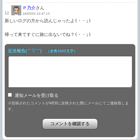
Ｐ乃介
さん
12.
18/05/03 22:47:13
新しいログの方から読んじゃったよ(・・;)

帰って来てすぐに旅に出ないでね？(・・;)
近況報告(￣▽￣)ゞ
（全角3000文字）
通知メールを受け取る
※投稿されたコメントがWEBに反映された際にメールにてご連絡致しま
す。