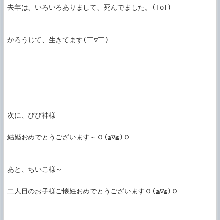
去年は、いろいろありまして、死んでました。(ToT)

かろうじて、生きてます(￣▽￣)ゞ

次に、ぴぴ神様

結婚おめでとうございます～Ｏ(≧∇≦)Ｏ

あと、ちいこ様～

二人目のお子様ご懐妊おめでとうございますＯ(≧∇≦)Ｏ                                                                   
