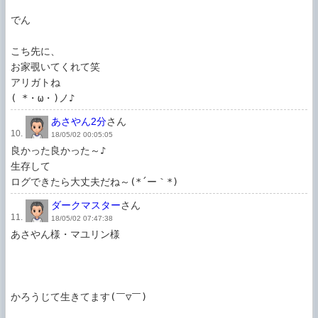
でん

こち先に、

お家覗いてくれて笑

アリガトね

あさやん2分
さん
10.
18/05/02 00:05:05
良かった良かった～♪

生存して

ログできたら大丈夫だね～(*´ー｀*)
ダークマスター
さん
11.
18/05/02 07:47:38
あさやん様・マユリン様

かろうじて生きてます(￣▽￣)ゞ
