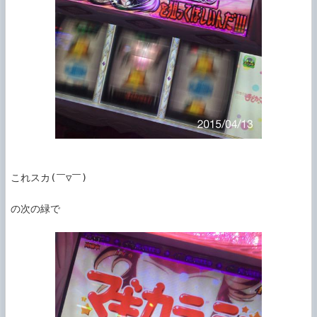
これスカ(￣▽￣)

の次の緑で
