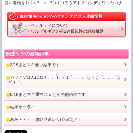
良い週頭を(((o(*゜▽゜*)o)))モウアトスコシデオワリヤガナ
オススメ攻略情報
SLOT魔法少女まどか☆マギカ
ペナルティについて
ワルプルギスの夜2連目以降の継続抽選
関連タグの最新記事
3/19まどマギ全ツ結果です
カツアゲはんぱねぇ。:゜(;´∩`;)゜:。。:゜(;´∩`;)゜:。。:゜(;
´∩`;)゜:。
5/18まどマギ通常21ｗとその他結果です
結果オーライ
ああ・・・・超絶勘違い＼(◎o◎)／！