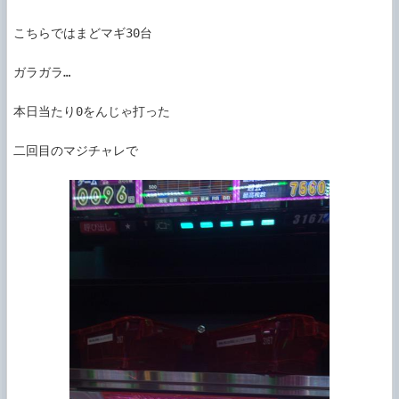
こちらではまどマギ30台

ガラガラ…

本日当たり0をんじゃ打った

二回目のマジチャレで
