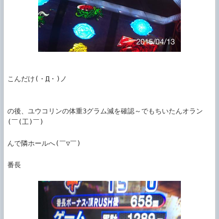
こんだけ(・Д・)ノ

の後、ユウコリンの体重3グラム減を確認～でもちいたんオラン
(￣(工)￣)

んで隣ホールへ(￣▽￣)

番長
