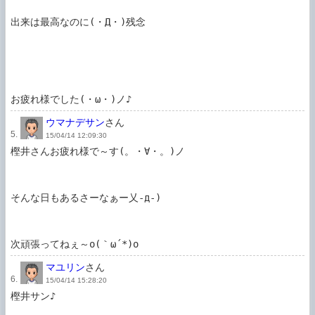
出来は最高なのに(・Д・)残念

お疲れ様でした(・ω・)ノ♪
ウマナデサン
さん
5.
15/04/14 12:09:30
樫井さんお疲れ様で～す(。・∀・。)ノ

そんな日もあるさーなぁー乂-д-)

次頑張ってねぇ～o(｀ω´*)o
マユリン
さん
6.
15/04/14 15:28:20
樫井サン♪
