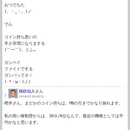
おつでちた

(。・_・。)ノ

でん

コイン持ち悪いの

辛さ倍増になりまする

(￣ー￣)、ぐふ…

カシベイ

ファイトでする

ガンバってネ！

( *・ω・)ノ♪
桃鉄仙人
さん
7.
15/04/15 16:43:51
樫井さん、まどかのコイン持ちは、MBの引きでかなり振れます。

私の長い稼動歴からは、30Ｇ/K位なんで、最近の機種としては平
均かなと思います。
