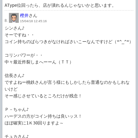
AType位回ったら、店が潰れるんじゃないかと思います。
樫井
さん
8.
15/04/18 12:45:16
シンさん♪

そーですね・・

コイン持ちのばらつきがなければさいこーなんですけど（*^_^*）

コリンパワーが・・

中々最近炸裂しまへーーん（ＴＴ）

信長さん♪

ですよねー桃鉄さんが言う様にもしかしたら普通なのかもしれな
いけど

そー感じさせているところだけが残念！

Ｐ－ちゃん♪

ハーデスの方がコイン持ちは良いッス！

ほぼ確実に1Ｋ30回りますよ～

チュカさん♪
