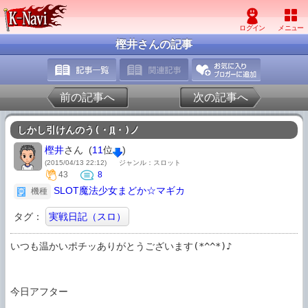
樫井さんの記事
前の記事へ
次の記事へ
しかし引けんのう(・Д・)ノ
樫井
さん (
11
位
)
(2015/04/13 22:12)
ジャンル：スロット
43
8
SLOT魔法少女まどか☆マギカ
機種
タグ：
実戦日記（スロ）
いつも温かいポチッありがとうございます(*^^*)♪

今日アフター
