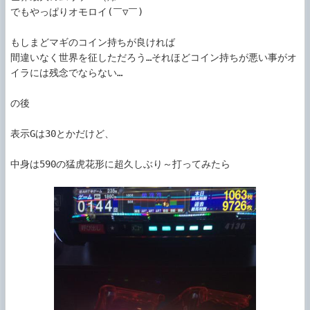
でもやっぱりオモロイ(￣▽￣)

もしまどマギのコイン持ちが良ければ

間違いなく世界を征しただろう…それほどコイン持ちが悪い事がオ
イラには残念でならない…

の後

表示Gは30とかだけど、

中身は590の猛虎花形に超久しぶり～打ってみたら
