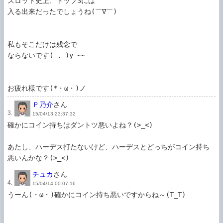
スロット史上、トップ3には

入る出来だったでしょうね(￣∇￣)

私もそこだけは残念で

ならないです(-.-)y-~~

お疲れ様です(*・ω・)ノ
Ｐ乃介
さん
3.
15/04/13 23:37:32
確かにコイン持ちはダントツ悪いよね？(>_<)

あたし、ハーデス打たないけど、ハーデスとどっちがコイン持ち
悪いんかな？(>_<)
チュカ
さん
4.
15/04/14 00:07:16
うーん(・ω・)確かにコイン持ち悪いですからね～(T_T)
