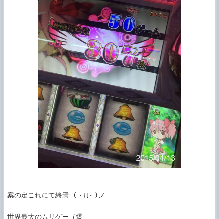
案の定これにて終焉…(・Д・)ノ

世界最大のムリゲー（爆
