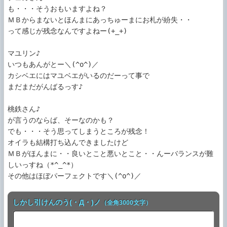
も・・・そうおもいますよね？

ＭＢからまないとほんまにあっちゅーまにお札が紛失・・

って感じが残念なんですよねー(+_+)

マユリン♪

いつもあんがとー＼(^o^)／

カシベエにはマユベエがいるのだーって事で

まだまだがんばるっす♪

桃鉄さん♪

が言うのならば、そーなのかも？

でも・・・そう思ってしまうところが残念！

オイラも結構打ち込んできましたけど

ＭＢがほんまに・・良いとこと悪いとこと・・んーバランスが難
しいっすね（*^_^*）

その他はほぼパーフェクトです＼(^o^)／
しかし引けんのう(・Д・)ノ
（全角3000文字）