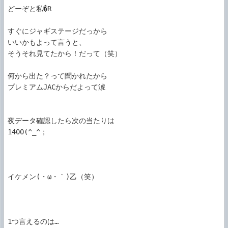
どーぞと私�R

すぐにジャギステージだっから

いいかもよって言うと、

そうそれ見てたから！だって（笑）

何から出た？って聞かれたから

プレミアムJACからだよって淲

夜データ確認したら次の当たりは

1400(^_^；

イケメン(・ω・｀)乙（笑）

1つ言えるのは…
