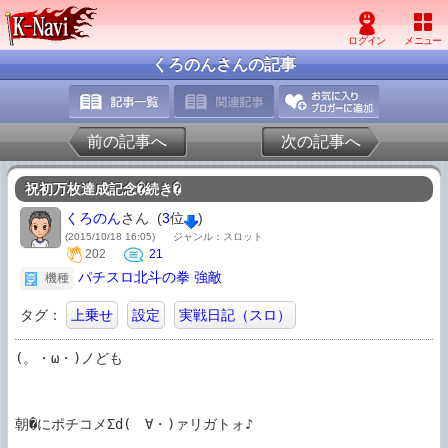
くろのんさんの記事
前の記事へ
次の記事へ
祝初万枚達成記念�続き�
くろのん
さん (
3
位
)
(2015/10/18 16:05)
ジャンル：スロット
202
21
パチスロ北斗の拳 強敵
機種
タグ：
上乗せ
設定
実戦日記（スロ）
(。・ω・)ノども

朝�にポチコメΣd(ゝ∀・)ァリガトォ♪
