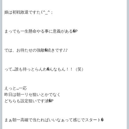
娘は初戦敗退ですた(^_^；

まっでも一生懸命やる事に意義がある�P

では、お待たせの強敵�続きです♪♪

って…誰も待っとらんわ�んなもん！！（笑）

えっと…一応

昨日は朝一リセ狙いとかでなく

どちらも設定狙いです淲�P

まぁ朝一高確で当たればいいなぁって感じでスタート�
