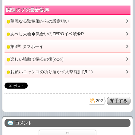
関連タグの最新記事
華麗なる駄稼働からの設定狙い
あべし大会�気合いのZEROイベ淲�P
第8章 タフボーイ
楽しい強敵で捲るの術(≧ω≦)
お願いニャンコの祈り届かず大撃沈(|||´Д｀)
202
コメント