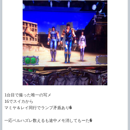
1台目で撮った唯一の写メ

1Gでスイカから

マミヤ＆レイ同行でランプ矛盾あり�

一応ベルハズレ数えるも途中メモ消してもーた�
