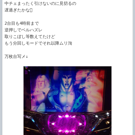
中チェまったく引けないのに見切るの

遅過ぎたかな

2台目も4時前まで

逆押しでベルハズレ

取りこぼし等数えてたけど

もう分回しモードでそれ以降ムリ渹

万枚台写メ↓
