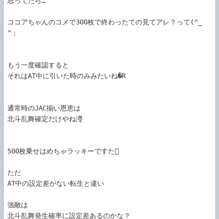
思ってたら…

ココアちゃんのコメで300枚で終わったての見てアレ？って(^_
^；

もう一度確認すると

それはAT中に引いた時のみみたいね�R

通常時のJAC揃い恩恵は

北斗乱舞確定だけやね瀅

500枚乗せはめちゃラッキーですた

ただ

AT中の設定差がない転生と違い

強敵は

北斗乱舞発生確率に設定差あるのかな？
