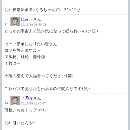
北斗神拳伝承者☆くろちゃん♪＼(*^▽^*)/
にみー
さん
13.
15/10/19 08:50:02
どっかの宇宙人て誰か気になって眠られへんわ(笑)

はーい伝承になりたい皆さん

コツを教えますよ～

マル秘、極秘、部外秘

それは～

天破の構えで大福食べてください(笑)

これだけであなたも伝承者の仲間入りです(笑)
Ｐ乃介
さん
14.
15/10/19 11:45:07
万枚、おめ！＼(^o^)／

北斗引いたんや！
