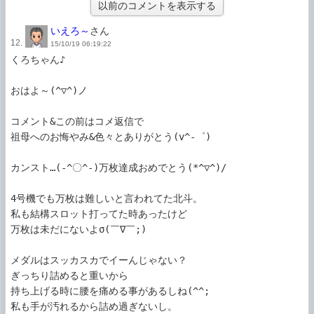
以前のコメントを表示する
いえろ～
さん
12.
15/10/19 06:19:22
くろちゃん♪

おはよ～(^▽^)ノ

コメント&この前はコメ返信で

祖母へのお悔やみ&色々とありがとう(v^-゜)

カンスト…(-^〇^-)万枚達成おめでとう(*^▽^)/

4号機でも万枚は難しいと言われてた北斗。

私も結構スロット打ってた時あったけど

万枚は未だにないよσ(￣∇￣;)

メダルはスッカスカでイーんじゃない？

ぎっちり詰めると重いから

持ち上げる時に腰を痛める事があるしね(^^;

私も手が汚れるから詰め過ぎないし。
