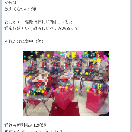
からは

数えてないので�

とにかく、強敵は押し順3回ミスると

通常転落という恐ろしいペナがあるんで

それだけに集中（笑）

通路占領別積み12箱淲

相変わらず、スッカスッカやでぇ
