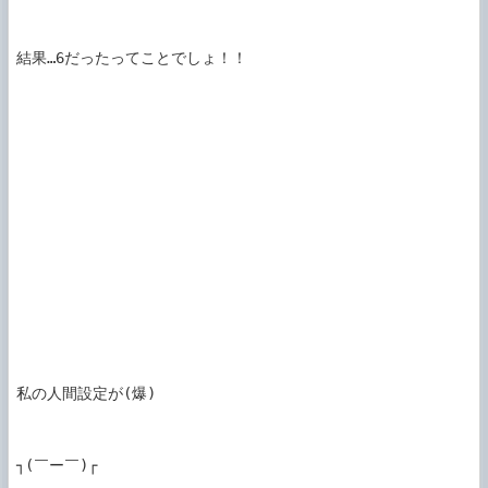
結果…6だったってことでしょ！！

私の人間設定が(爆)

┐(￣ー￣)┌
