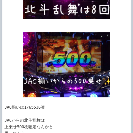
JAC揃いは1/65536濵

JACからの北斗乱舞は

上乗せ500枚確定なんかと
