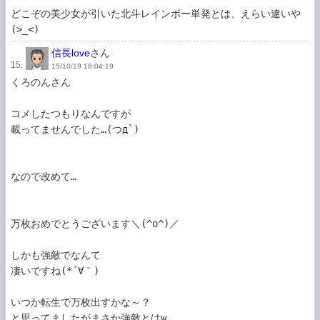
どこぞの美少女が引いた北斗レインボー単発とは、えらい違いや
(>_<)
信長love
さん
15.
15/10/19 18:04:19
くろのんさん

コメしたつもりなんですが

載ってませんでした…(つд`)

なので改めて…

万枚おめでとうございます＼(^o^)／

しかも強敵でなんて

凄いですね(*´∀｀)

いつか転生で万枚出すかな～？

と思ってましたがまさか強敵とはw
