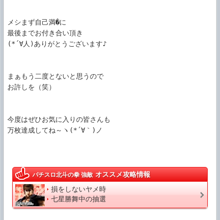
メシまず自己満�に

最後までお付き合い頂き

(*´∀人)ありがとうございます♪

まぁもう二度とないと思うので

お許しを（笑）

今度はぜひお気に入りの皆さんも

万枚達成してね～ヽ(*´∀｀)ノ

オススメ攻略情報
パチスロ北斗の拳 強敵
損をしないヤメ時
七星勝舞中の抽選