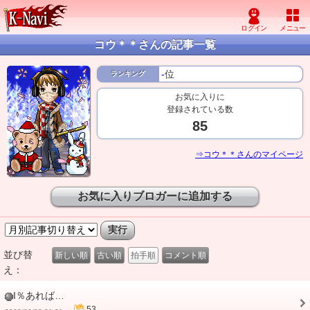
コウ＊＊さんの記事一覧
-
位
ランキング
お気に入りに
登録されている数
85
⇒コウ＊＊さんのマイページ
お気に入りブロガーに追加する
並び替
新しい順
古い順
拍手順
コメント順
え：
I％あれば…
53