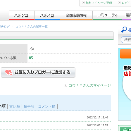
無料マイページ登録
ログイ
パチログ
コウ＊＊さんの記事一覧
-
位
れている数
85
コウ＊＊さんのマイページ
い順
古い順
拍手順
コメント順
2022/12/17 18:40
2022/12/05 17:53