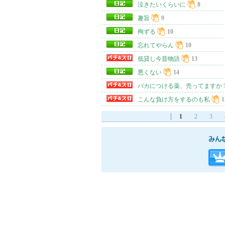
泣きたいくらいに
8
趣旨
9
殉ずる
10
忘れてやらん
10
低貸し今昔物語
13
悪くない
14
バカにつける薬、売ってますか
こんな負け方をするのも私
1
1
2
3