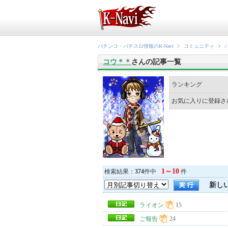
パチンコ・パチスロ情報のK-Navi
コミュニティ
コウ＊＊
さんの記事一覧
ランキング
お気に入りに登録さ
1～10
検索結果：
374
件中
件
新し
ライオン
15
ご報告
24