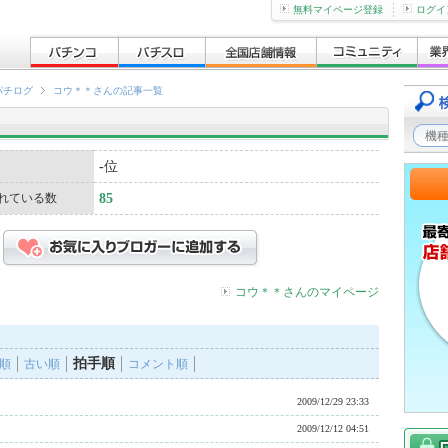
無料マイページ登録
ログイ
パチログ
コウ＊＊さんの記事一覧
-
位
れている数
85
コウ＊＊さんのマイページ
拍手順
順
古い順
コメント順
2009/12/29 23:33
2009/12/12 04:51