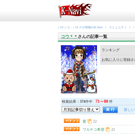
パチンコ・パチスロ情報のK-Navi
コミュニティ
コウ＊＊
さんの記事一覧
ランキング
お気に入りに登録さ
71～80
検索結果：
374
件中
件
新しい
愛
22
ワカチコ希望
22