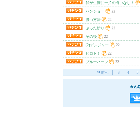
我が生涯に一片の悔いなし！
バンジョー
22
勝つ方法
22
ぶった斬り
22
その後
22
(2)デンジャー
22
ヒロト！
22
ブルーハーツ
22
前へ
3
4
5