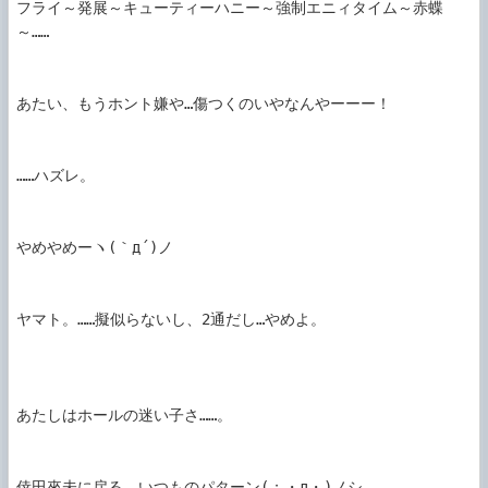
フライ～発展～キューティーハニー～強制エニィタイム～赤蝶
～……

あたい、もうホント嫌や…傷つくのいやなんやーーー！

……ハズレ。

やめやめーヽ(｀д´)ノ

ヤマト。……擬似らないし、2通だし…やめよ。

あたしはホールの迷い子さ……。

倖田來未に戻る。いつものパターン(；・д・)ノシ
