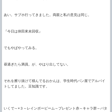
あい。サブホ行ってきました。両親と私の意見は同じ。

『今日は倖田來未回収』

でもやぱやってみる。

昼過ぎたら満員。が、やはり出してない。

それを擦り抜けて積んでるおかんは、学生時代パン屋でアルバイ
トしてました。豆知識です。

いくで～×３～レインボービーム～プレゼント赤～キャラ群～バタ