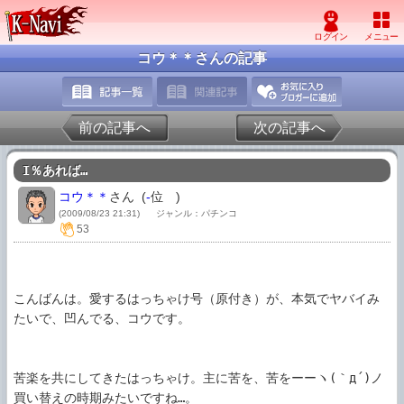
コウ＊＊さんの記事
前の記事へ
次の記事へ
I％あれば…
コウ＊＊
さん (
-
位
)
(2009/08/23 21:31)
ジャンル：パチンコ
53
こんばんは。愛するはっちゃけ号（原付き）が、本気でヤバイみ
たいで、凹んでる、コウです。

苦楽を共にしてきたはっちゃけ。主に苦を、苦をーーヽ(｀д´)ノ
買い替えの時期みたいですね…。
