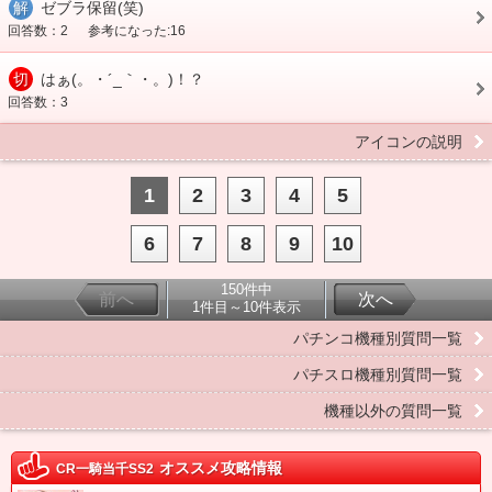
解
ゼブラ保留(笑)
回答数：2
参考になった:16
切
はぁ(。・´_｀・。)！？
回答数：3
アイコンの説明
1
2
3
4
5
6
7
8
9
10
150件中
前へ
次へ
1件目～10件表示
パチンコ機種別質問一覧
パチスロ機種別質問一覧
機種以外の質問一覧
オススメ攻略情報
CR一騎当千SS2