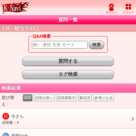
質問一覧
CR一騎当千SS2
Q&A検索
質問する
タグ検索
検索結果
並び替
最新
回答が多い
回答募集中
解決済
参考になる
え：
切
今さら
回答数：4