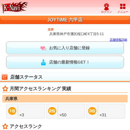
JOYTIME 六甲店
住所
兵庫県神戸市灘区桜口町4丁目5-11
店舗情報詳細
お気に入り店舗に登録
店舗の最新情報GET！
店舗ステータス
月間アクセスランキング 実績
兵庫県
×3
×50
×31
アクセスランク