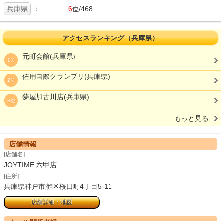
兵庫県
：
6
位/468
アクセスランキング（兵庫県）
元町会館(兵庫県)
1位
佐用国際グランプリ(兵庫県)
2位
夢屋加古川店(兵庫県)
3位
もっと見る
店舗情報
[店舗名]
JOYTIME 六甲店
[住所]
兵庫県神戸市灘区桜口町4丁目5-11
店舗詳細・地図