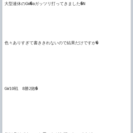
大型連休のGW�aガッツリ打ってきました�N

色々ありすぎて書ききれないので結果だけですが�

GW10戦　8勝2敗�
