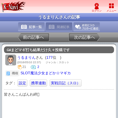
うるまりんさんの記事
前の記事へ
次の記事へ
GWまどマギ打ち結果だけ久々投稿です
うるまりん
さん (
177
位
)
(2016/05/10 22:37)
ジャンル：スロット
21
2
SLOT魔法少女まどか☆マギカ
機種
タグ：
設定
携帯連動
実戦日記（スロ）
皆さんこんばんわ綷
