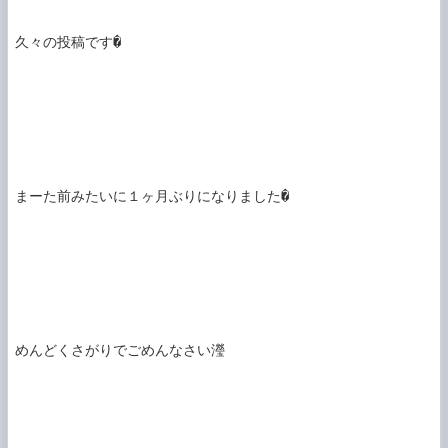
久々の投稿です�

まーた前みたいに１ヶ月ぶりになりました�

めんどくさがりでごめんなさい瀅
