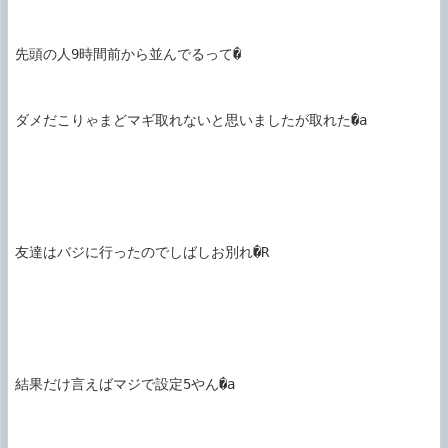
先頭の人9時間前から並んでるって�

ダメだこりゃまどマギ取れないと思いましたが取れた�a

友達はバジに行ったのでしばしお別れ�R

結果だけ言えばマジで設定5やん�a
