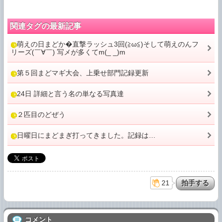
関連タグの最新記事
萌えの日まどか�直撃ラッシュ3回(≧ω≦)そして萌えのんフ
リーズ(￣∀￣) 写メが多くてm(_ _)m
第５回まどマギ大会、上乗せ部門記録更新
24日 詳細と言う名の単なる写真達
２匹目のどぜう
日曜日にまどまぎ打ってきました。記録は…
21
コメント