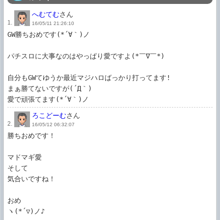
へむてむ
さん
1.
16/05/11 21:26:10
GW勝ちおめです(*´∀｀)ノ

パチスロに大事なのはやっぱり愛ですよ(*￣∇￣*)

自分もGWてゆうか最近マジハロばっかり打ってます!

まぁ勝てないですが(´Д｀)

愛で頑張てます(*´∀｀)ノ
ろこどーむ
さん
2.
16/05/12 06:32:07
勝ちおめです！

マドマギ愛

そして

気合いですね！

おめ

ヽ(*´▽)ノ♪