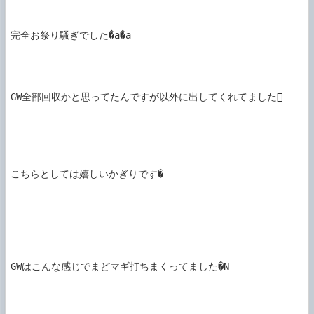
完全お祭り騒ぎでした�a�a

GW全部回収かと思ってたんですが以外に出してくれてました

こちらとしては嬉しいかぎりです�

GWはこんな感じでまどマギ打ちまくってました�N
