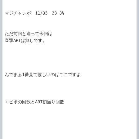
マジチャレが　11/33　33.3%

ただ前回と違って今回は

直撃ARTは無しです。

んでまぁ1番見て欲しいのはここですよ

エピボの回数とART初当り回数
