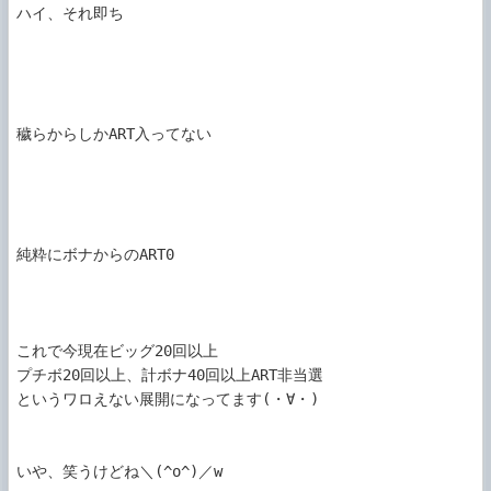
ハイ、それ即ち

穢らからしかART入ってない

純粋にボナからのART0

これで今現在ビッグ20回以上

プチボ20回以上、計ボナ40回以上ART非当選

というワロえない展開になってます(・∀・)

いや、笑うけどね＼(^o^)／w
