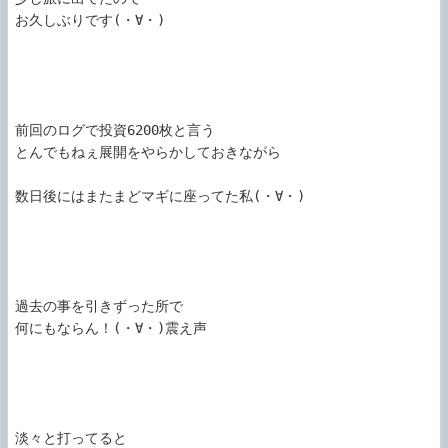
お久しぶりです(・∀・)

前回のログで投資6200枚と言う

とんでもねぇ展開をやらかしておきながら

数日後にはまたまどマギに座ってた私(・∀・)

過去の事を引きずった所で

何にもならん！(・∀・)震え声

淡々と打ってると
