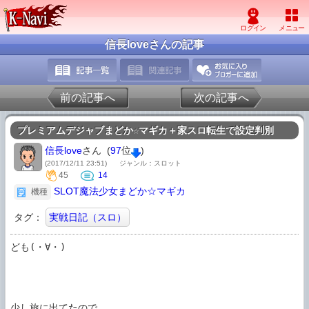
信長loveさんの記事
前の記事へ
次の記事へ
プレミアムデジャブまどか☆マギカ＋家スロ転生で設定判別
信長love
さん (
97
位
)
(2017/12/11 23:51)
ジャンル：スロット
45
14
SLOT魔法少女まどか☆マギカ
機種
タグ：
実戦日記（スロ）
ども(・∀・)

少し旅に出てたので
