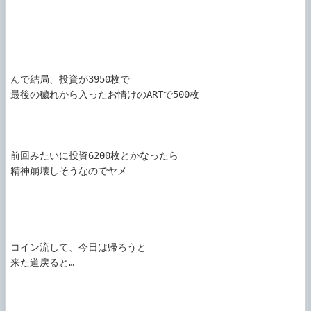
んで結局、投資が3950枚で

最後の穢れから入ったお情けのARTで500枚

前回みたいに投資6200枚とかなったら

精神崩壊しそうなのでヤメ

コイン流して、今日は帰ろうと

来た道戻ると…
