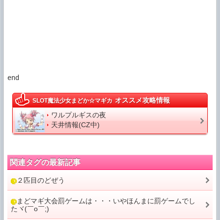
オススメ攻略情報
SLOT魔法少女まどか☆マギカ
ワルプルギスの夜
天井情報(CZ中)
関連タグの最新記事
２匹目のどぜう
まどマギ大会罰ゲームは・・・いやほんまに罰ゲームでし
たヾ(￣o￣;)