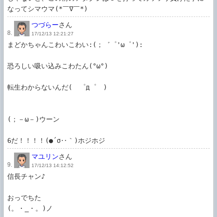
なってシマウマ(*￣∇￣*)
つづらー
さん
8.
17/12/13 12:21:27
まどかちゃんこわいこわい:(；゛゜'ω゜'):

恐ろしい吸い込みこわたん(°ω°)

転生わからないんだ(　゜д゜　)

(；－ω－)ウーン

6だ！！！！(●´σ‥｀)ホジホジ
マユリン
さん
9.
17/12/13 14:12:52
信長チャン♪

おっでちた

(。・_・。)ノ
