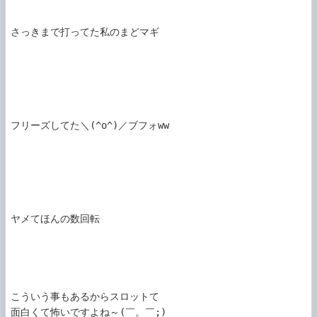
さっきまで打ってた私のまどマギ

フリーズしてた＼(^o^)／ブフォww

ヤメてほんの数回転

こういう事もあるからスロットて

面白くて怖いですよね～(￣。￣;)
