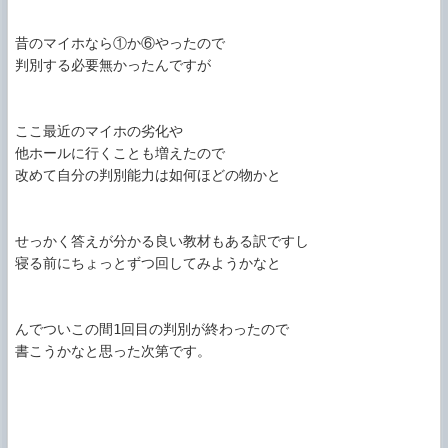
昔のマイホなら①か⑥やったので

判別する必要無かったんですが

ここ最近のマイホの劣化や

他ホールに行くことも増えたので

改めて自分の判別能力は如何ほどの物かと

せっかく答えが分かる良い教材もある訳ですし

寝る前にちょっとずつ回してみようかなと

んでついこの間1回目の判別が終わったので

書こうかなと思った次第です。
