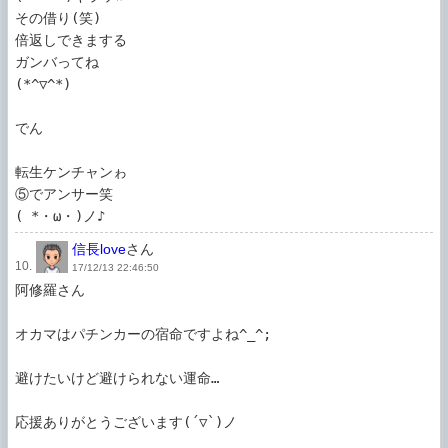
その借り(笑)

倍返しできまする

ガンバってね

(*^▽^*)

でん

転生ケンチャンゎ

⑤でアンサー笑

( *・ω・)ノ♪
信長love
さん
10.
17/12/13 22:46:50
阿修羅さん

オカマはパチンカーの宿命ですよね^_^;

避けたいけど避けられない運命…

応援ありがとうございます(´▽`)ノ
