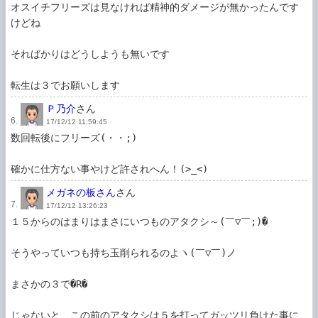
オスイチフリーズは見なければ精神的ダメージが無かったんです
けどね

そればかりはどうしようも無いです

転生は３でお願いします
Ｐ乃介
さん
6.
17/12/12 11:59:45
数回転後にフリーズ(・・;)

確かに仕方ない事やけど許されへん！(>_<)
メガネの板さん
さん
7.
17/12/12 13:26:23
１５からのはまりはまさにいつものアタクシ～(￣▽￣;)�

そうやっていつも持ち玉削られるのよヽ(￣▽￣)ノ

まさかの３で�R�

じゃないと、この前のアタクシは５を打ってガッツリ負けた事に