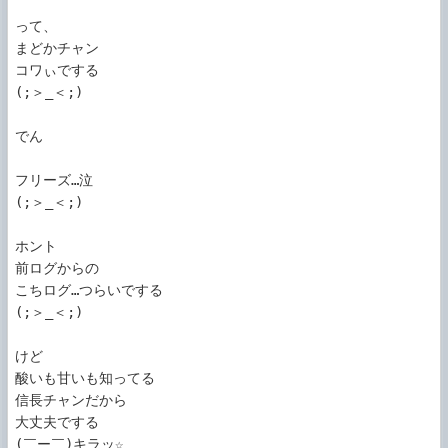
って、

まどかチャン

コワぃでする

(;＞_＜;)

でん

フリーズ…泣

(;＞_＜;)

ホント

前ログからの

こちログ…つらいでする

(;＞_＜;)

けど

酸いも甘いも知ってる

信長チャンだから

大丈夫でする

(￣ー￣)キラッ☆
