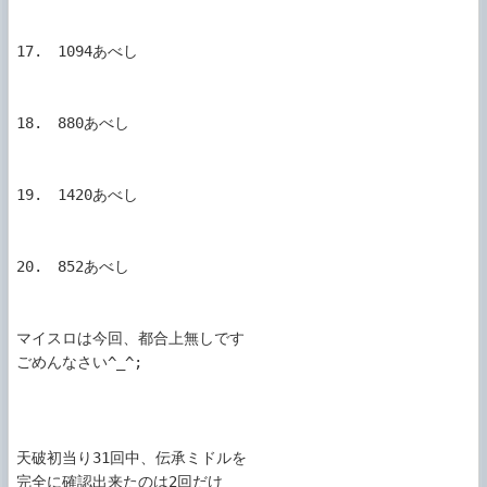
17.　1094あべし

18.　880あべし

19.　1420あべし

20.　852あべし

マイスロは今回、都合上無しです

ごめんなさい^_^;

天破初当り31回中、伝承ミドルを

完全に確認出来たのは2回だけ
