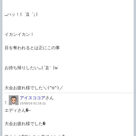
…ハッ！(゜Д゜;)

イカンイカン！

目を奪われるとは正にこの事

お持ち帰りしたい…(´Д｀)w

大会お疲れ様でした＼(^o^)／
アイスココア
さん
7.
15/09/16 01:16:11
エディさん�~

大会お疲れ様でした�
