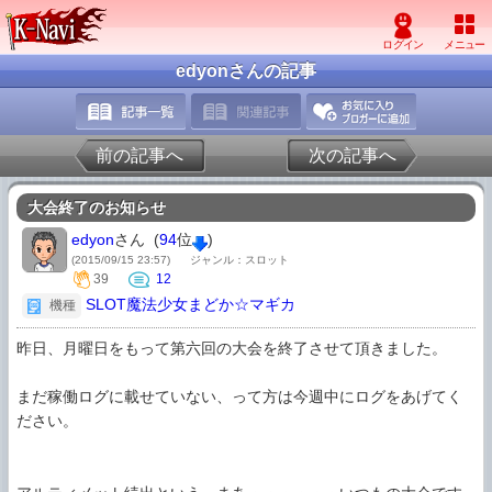
edyonさんの記事
前の記事へ
次の記事へ
大会終了のお知らせ
edyon
さん (
94
位
)
(2015/09/15 23:57)
ジャンル：スロット
39
12
SLOT魔法少女まどか☆マギカ
機種
昨日、月曜日をもって第六回の大会を終了させて頂きました。

まだ稼働ログに載せていない、って方は今週中にログをあげてく
ださい。
