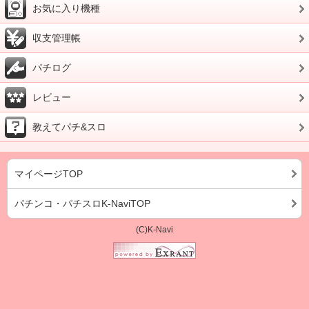
お気に入り機種
収支管理帳
パチログ
レビュー
教えてパチ&スロ
マイページTOP
パチンコ・パチスロK-NaviTOP
(C)K-Navi