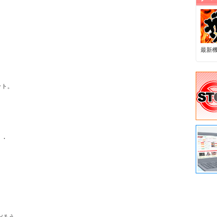


最新
ト。

・
