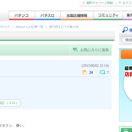
無料マイページ登録
ログイ
パチログ
edyonさんの記事一覧
第六回まどマギ板大会
お気に入りに追加
(2015/09/02 22:14)
24
7
カ
日記（スロ）
タクシ、偉い。
