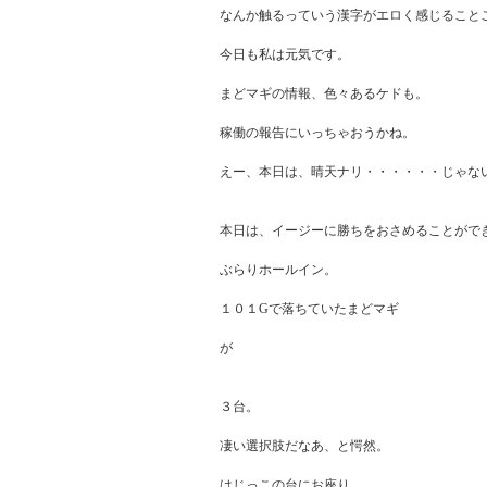
なんか触るっていう漢字がエロく感じることこ
今日も私は元気です。

まどマギの情報、色々あるケドも。

稼働の報告にいっちゃおうかね。

えー、本日は、晴天ナリ・・・・・・じゃない
本日は、イージーに勝ちをおさめることができ
ぶらりホールイン。

１０１Gで落ちていたまどマギ

が

３台。

凄い選択肢だなあ、と愕然。

はじっこの台にお座り。
