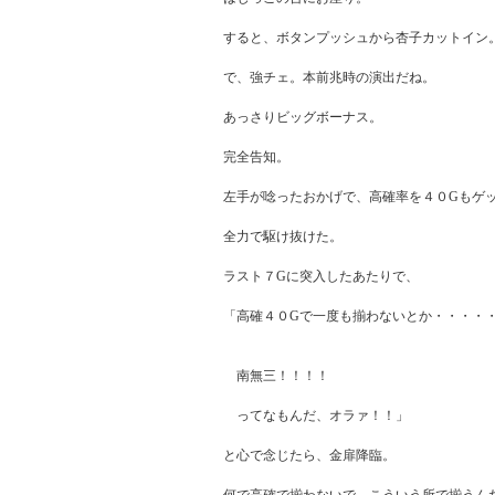
すると、ボタンプッシュから杏子カットイン。
で、強チェ。本前兆時の演出だね。

あっさりビッグボーナス。

完全告知。

左手が唸ったおかげで、高確率を４０Gもゲッ
全力で駆け抜けた。

ラスト７Gに突入したあたりで、

「高確４０Gで一度も揃わないとか・・・・・
　南無三！！！！

　ってなもんだ、オラァ！！」

と心で念じたら、金扉降臨。
