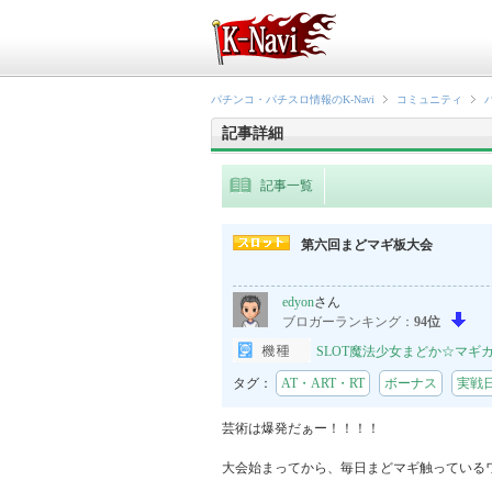
パチンコ・パチスロ情報のK-Navi
コミュニティ
記事詳細
記事一覧
第六回まどマギ板大会
edyon
さん
ブロガーランキング：
94位
SLOT魔法少女まどか☆マギ
タグ：
AT・ART・RT
ボーナス
実戦
芸術は爆発だぁー！！！！　

大会始まってから、毎日まどマギ触っているワ