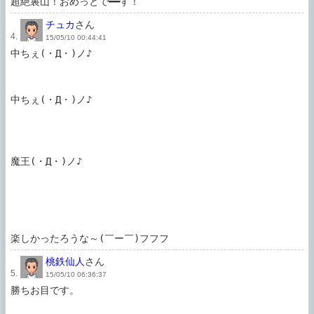
超絶裏山！おめっとで━━す！
チュカ
さん
4.
15/05/10 00:44:41
中ちぇ(・Д・)ノ♪

中ちぇ(・Д・)ノ♪

魔王(・Д・)ノ♪

楽しかったろうな～(￣ー￣)フフフ
桃鉄仙人
さん
5.
15/05/10 06:36:37
勝ちお目です。
