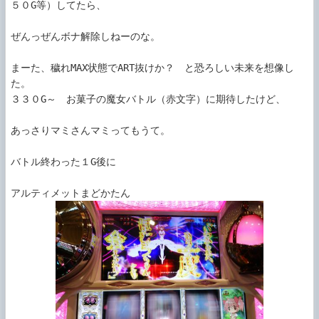
５０G等）してたら、

ぜんっぜんボナ解除しねーのな。

まーた、穢れMAX状態でART抜けか？　と恐ろしい未来を想像し
た。

３３０G～　お菓子の魔女バトル（赤文字）に期待したけど、

あっさりマミさんマミってもうて。

バトル終わった１G後に
