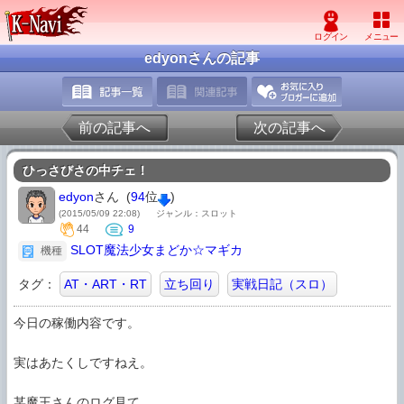
edyonさんの記事
前の記事へ
次の記事へ
ひっさびさの中チェ！
edyon
さん (
94
位
)
(2015/05/09 22:08)
ジャンル：スロット
44
9
SLOT魔法少女まどか☆マギカ
機種
タグ：
AT・ART・RT
立ち回り
実戦日記（スロ）
今日の稼働内容です。

実はあたくしですねえ。

某魔王さんのログ見て、
