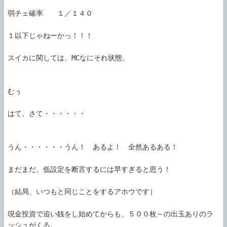
弱チェ確率　　１／１４０

１以下じゃねーかっ！！！

スイカに関しては、MCなにそれ状態。

むぅ

はて、さて・・・・・・

うん・・・・・・うん！　あるよ！　全然あるある！

まだまだ、低設定を断言するには早すぎると思う！

（結局、いつもと同じことをするアホウです）

現金投資で追い銭をし始めてからも、５００枚～の出玉ありのラ
ッシュがくる。
