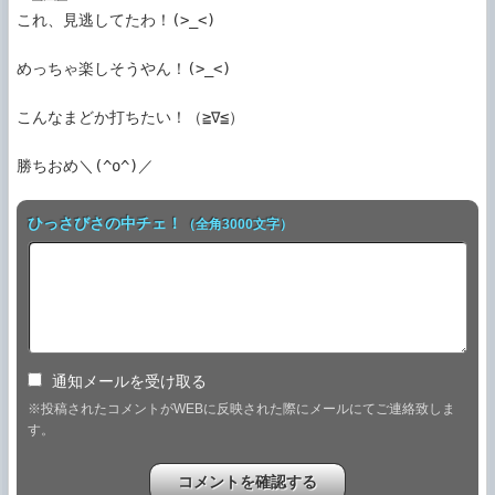
これ、見逃してたわ！(>_<)

めっちゃ楽しそうやん！(>_<)

こんなまどか打ちたい！（≧∇≦）

勝ちおめ＼(^o^)／
ひっさびさの中チェ！
（全角3000文字）
通知メールを受け取る
※投稿されたコメントがWEBに反映された際にメールにてご連絡致しま
す。