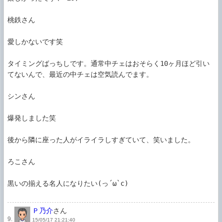
桃鉄さん

愛しかないです笑

タイミングばっちしです。通常中チェはおそらく10ヶ月ほど引い
てないんで、最近の中チェは空気読んでます。

シンさん

爆発しました笑

後から隣に座った人がイライラしすぎていて、笑いました。

ろこさん

黒いの揃える名人になりたい(っ´ω`c)

Ｐ乃介
さん
9.
15/05/17 21:21:40