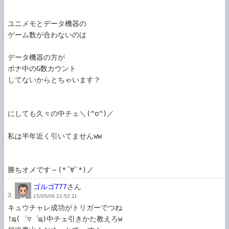
ユニメモとデータ機器の

ゲーム数が合わないのは

データ機器の方が

ボナ中のG数カウント

してないからとちゃいます？

にしても久々の中チェ＼(^o^)／

私は半年近く引いてませんww

勝ちオメです～(*´∀`*)ノ
ゴルゴ777
さん
3.
15/05/09 22:52:11
キュウチャレ成功がトリガーでつね

!щ(゜▽゜щ)中チェ引きかた教えろw
