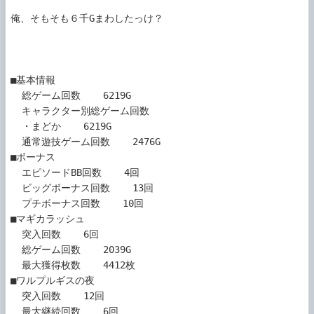
俺、そもそも６千Gまわしたっけ？

■基本情報

  総ゲーム回数    6219G

  キャラクター別総ゲーム回数

  ・まどか    6219G

  通常遊技ゲーム回数    2476G

■ボーナス

  エピソードBB回数    4回

  ビッグボーナス回数    13回

  プチボーナス回数    10回

■マギカラッシュ

  突入回数    6回

  総ゲーム回数    2039G

  最大獲得枚数    4412枚

■ワルプルギスの夜

  突入回数    12回

  最大継続回数    6回
