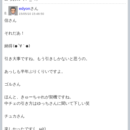
edyon
さん
8.
15/05/10 15:46:50
信さん

それだあ！

納得(●´∀｀●)

引き大事ですね。もう引きしかないと思うの。

あっしも半年ぶりくりいですよ。

ゴルさん

ほんと、きゅーちゃれが契機ですね。

中チェの引き方はゆっちさんに聞いて下しい笑

チュカさん

楽しかったです(ゝω∂)
