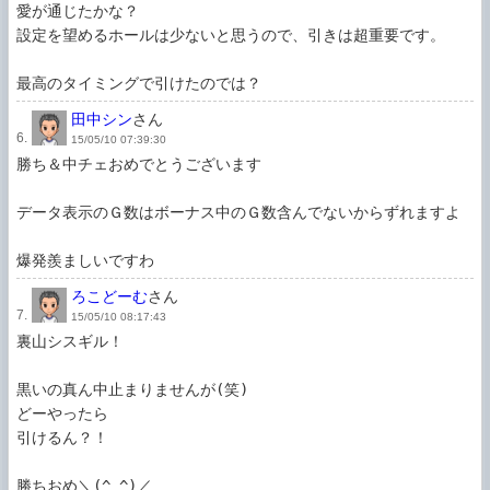
愛が通じたかな？

設定を望めるホールは少ないと思うので、引きは超重要です。

最高のタイミングで引けたのでは？
田中シン
さん
6.
15/05/10 07:39:30
勝ち＆中チェおめでとうございます

データ表示のＧ数はボーナス中のＧ数含んでないからずれますよ

爆発羨ましいですわ
ろこどーむ
さん
7.
15/05/10 08:17:43
裏山シスギル！

黒いの真ん中止まりませんが(笑)

どーやったら

引けるん？！

勝ちおめ＼(^_^)／