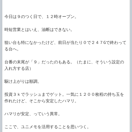
今日は９のつく日で、１２時オープン。

時短営業とはいえ、油断はできない。

狙い台も特になかったけど、前日が当たり０で２４７Gで終わって
る台へ。

台番の末尾が「９」だったのもある。（たまに、そういう設定の
入れ方する店）

駆け上がりは順調。

投資３ｋでラッシュまでゲット。一気に１２００枚程の持ち玉を
作れたけど、そこから安定したハマリ。

ハマリが安定、っていう異常。

ここで、ユニメモを活用することを思いつく。
