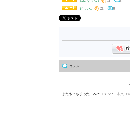
話にならん！
11
8
難しい…
21
8
コメント
またやっちまった…へのコメント
本文（全