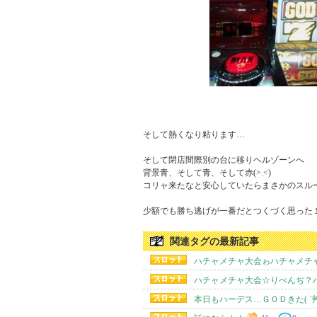
そして熱くなり粘ります…

そして閉店間際別の台に移りヘルゾーンへゞ

背景青、そして青、そして赤(>.<)

コリャ来たなと安心していたらまさかのスルー(-_-)
少額でも勝ち逃げが一番だとつくづく思った
関連タグの最新記事
ハチャメチャ大会ゎハチャメチャ
ハチャメチャ大会☆りべんぢ？ハ
本日もハーデス…ＧＯＤきた( ´