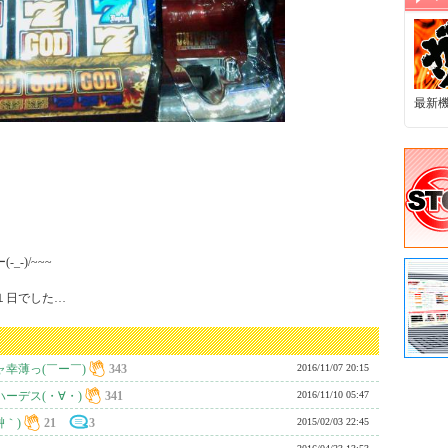
最新
/~~~ 

１日でした…
幸薄っ(￣ー￣)
343
2016/11/07 20:15
ーデス(・∀・)
341
2016/11/10 05:47
艸｀)
21
3
2015/02/03 22:45