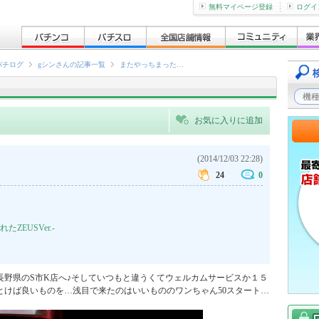
無料マイページ登録
ログイ
パチログ
gシンさんの記事一覧
またやっちまった…
お気に入りに追加
(2014/12/03 22:28)
24
0
ZEUSVer.-
長野県のS市K店へ♪そしていつもと違うくてウェルカムサービスか１５
とけば良いものを…浅目で来たのはいいもののワンちゃん50スタート…