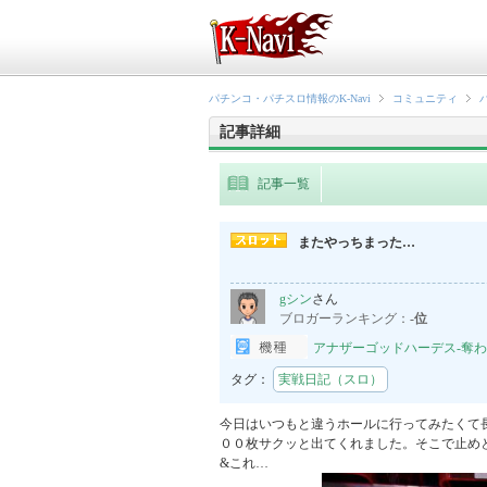
パチンコ・パチスロ情報のK-Navi
コミュニティ
記事詳細
記事一覧
またやっちまった…
gシン
さん
ブロガーランキング：
-位
アナザーゴッドハーデス-奪われた
タグ：
実戦日記（スロ）
今日はいつもと違うホールに行ってみたくて
００枚サクッと出てくれました。そこで止め