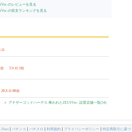
Ver.-のレビューを見る
Ver.-の収支ランキングを見る
スロ
5台
5スロ:3台
20スロ:80台
アナザーゴッドハーデス-奪われたZEUSVer.- 設置店舗一覧(54)
avi
パチンコ
パチスロ
利用規約
プライバシーポリシー
特定商取引に基づ