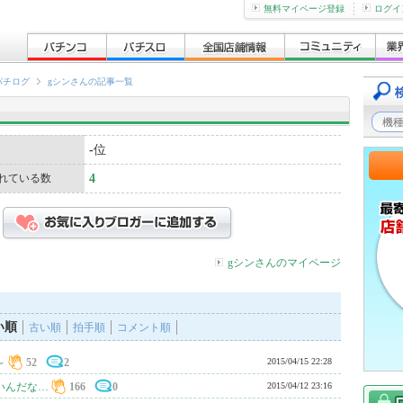
無料マイページ登録
ログイ
パチログ
gシンさんの記事一覧
-
位
れている数
4
gシンさんのマイページ
い順
古い順
拍手順
コメント順
～
52
2
2015/04/15 22:28
いんだな…
166
0
2015/04/12 23:16