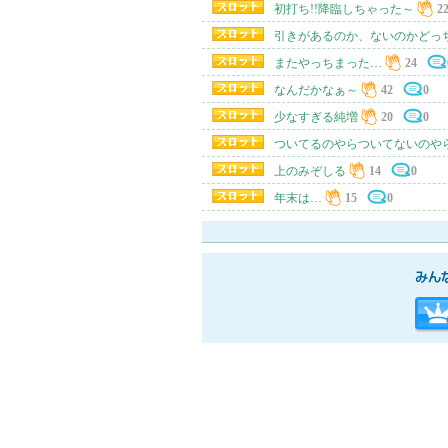
初打ち!!降臨しちゃった～
2
引きがあるのか、ないのかどっちだぁ～
またやっちまった…
24
なんだかなぁ～
42
0
少なすぎる純増
20
0
ついてるのやらついてないのや
上のみぞしる
14
0
年末は…
15
0