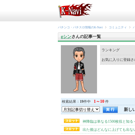
パチンコ・パチスロ情報のK-Navi
コミュニティ
gシン
さんの記事一覧
ランキング
お気に入りに登録さ
1～10
検索結果：
19
件中
件
新し
神降臨は単なる1500枚役と知る
出た後はどんなに上げても出な