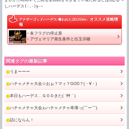
しハーデス(-.-)y-~
オススメ攻略情
アナザーゴッドハーデス-奪われたZEUSVer.-
報
各フラグの停止形
アヴェマリア発生条件と出玉示唆
関連タグの最新記事
うまーーー
ハチャメチャ大会☆おぉ？マィ？GOD？(・∀・)
本日もハーデス…ＧＯＤきた( ´艸｀)
ハチャメチャ大会ゎハチャメチャ幸薄っ(￣ー￣)
話にならん！