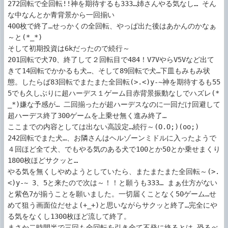
272回転で全回転!!神を期待するも333…姉さんやる気なし… そん
な中なんとか青背景から一回揃い

400枚で終了…せっかくの全回転、やっぱ出た後はあかんのかなぁ
～と(*_*)

そして初期投資は6kだったので続行～

201回転で犬70、終了して２回転目で484！V7VやらV5Vなど出て
きて14回転でかかるも犬…、そして89回転で犬…下皿もみもみ状
態。したらば83回転でまたまた全回転(>.<)y-~神を期待するも55
5でも久しぶりに超ハーデス１ゲーム目赤背景振動なしでハズレ(*
_*)嫌な予感が… 二回揃ったが超ハーデスなのに一回だけ回避して
超ハーデス終了300ゲームを上乗せ無く進み終了…

ここまでの内容としては出ない高設定…続行～(O.O;)(oo;)

242回転でまた犬…、お隣さんはヘルゾーンミドルに入ったようで
４回ほど全て犬、でもやる気のある犬で100とか50とか乗せまくり
1800枚ほどサクッと…

やる気を無くしやめようとしていたら、またまたまた全回転～(>.
<)y-~ 3、5と来たので次は～！！と願うも333… まぁ仕方がない
と紫色7が揃うことを願いました。一切届くことなく50ゲーム…せ
めて狙う画面位だせよ(+_+)と思いながらサクッと終了…完全にや
る気をなくし1300枚ほど流して終了。

まさか二時間半で三回も全回転を引き全て不発に終るとは…恐るべ