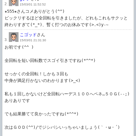
2.
15/03/01 11:52:52
★555★さんコメありがとう(^^)

ビックリするほど全回転を引きましたが、どれもこれもサクッと
終わりすぎて(*_*)、暫く打つのお休みです(>.<)y-~
こゴッド
さん
3.
15/03/01 21:31:30
お初です(^^ )

全回転を短い回転数でスゴイ引きですね(*^^*)

せっかくの全回転！しかも３回も

中身が満足行かないのわかります(>_<)

私も１回しかないけど全回転ハーデス１００へペネ…５０Ｇ(--;)
ありありです

でも結果勝てて良かったですね(*^^*)
