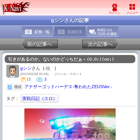
gシンさんの記事
前の記事へ
次の記事へ
引きがあるのか、ないのかどっちだぁ～(O.O;)(oo;)
gシン
さん (
-
位
)
(2015/02/28 00:26)
ジャンル：スロット
15
3
アナザーゴッドハーデス-奪われたZEUSVer.-
機種
タグ：
実戦日記（スロ）