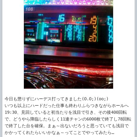
今日も懲りずにハーデス打ってきました(O.O;)(oo;)

いつも以上にハードだった仕事も終わりふらつきながらホールへ

19:30、見回していると初当たりを浅目で引き、その後400回転
で、どうやら降臨したらしく11連チャンの6000枚で終了し78回転
で終了した台を確保。まぁ～出ないだろうと思っていても浅目で
かかってくれたらいいかなぁ～ってことでやってみたら…
