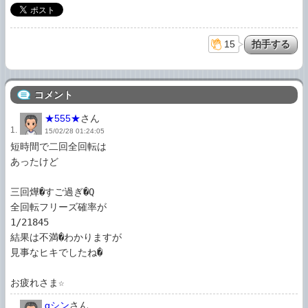
15
コメント
★555★
さん
1.
15/02/28 01:24:05
短時間で二回全回転は

あったけど

三回燁�すご過ぎ�Q

全回転フリーズ確率が

1/21845

結果は不満�わかりますが

見事なヒキでしたね�

gシン
さん