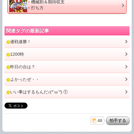
機械割＆期待収支
打ち方
関連タグの最新記事
連戦連勝！
1200時
昨日の台は？
よかったぜ・・
いい事はするもんだ♪(*´ω`*) ①
48