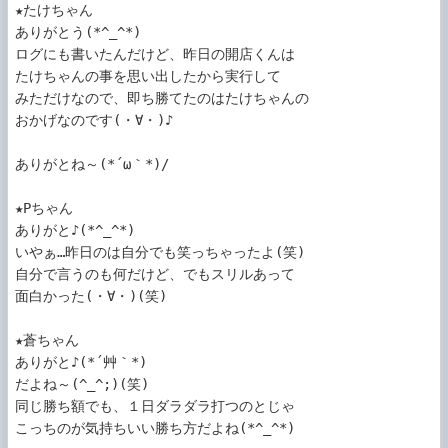
★たけちゃん

ありがとう(*^_^*)

ログにも書いたんだけど、昨日の開店くんは

たけちゃんの事を思い出したから実行して

みただけなので、即ち勝てたのはたけちゃんの

おかげなのです(・∀・)♪

ありがとね～(*´ω｀*)/

★Pちゃん

ありがと♪(*^_^*)

いやぁ…昨日のは自分でも笑っちゃったよ(笑)

自分で言うのも何だけど、でもスリルあって

面白かった(・∀・)(笑)

★蒼ちゃん

ありがと♪(*´艸｀*)

だよね～(^_^;)(笑)

同じ勝ち額でも、１日ダラダラ打つのとじゃ

こっちのが気持ちいい勝ち方だよね(*^_^*)
