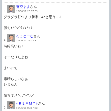
蒼空まま
さん
3.
15/06/17 20:37:03
ダラダラ打つより勝率いいと思う～♪

勝ち(*^▽^)/★*☆♪
ろこどーむ
さん
4.
15/06/17 22:53:37
時給高いわ！

そーなりたよね

まいにち

素晴らしいなぁ

レミたん

勝ちオメ＼(^-^)／
∮ＲＥＭＭＹ∮
さん
5.
15/06/18 09:17:53