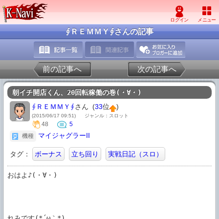
∮ＲＥＭＭＹ∮さんの記事
前の記事へ
次の記事へ
朝イチ開店くん、20回転稼働の巻(・∀・)
∮ＲＥＭＭＹ∮
さん (
33
位
)
(2015/06/17 09:51)
ジャンル：スロット
48
5
マイジャグラーII
機種
タグ：
ボーナス
立ち回り
実戦日記（スロ）
おはよ♪(・∀・)

れみです(*´ω｀*)
