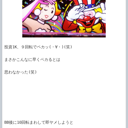
投資1K、９回転でペカッ(・∀・)(笑)

まさかこんなに早くペカるとは

思わなかった(笑)

BB後に10回転まわして即ヤメしようと
