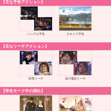
【主な予告アクション】
ハングル予告
小キャラ予告
【主なリーチアクション】
初雪リーチ
涙の電話リーチ
【学生モード中の演出】