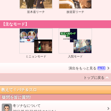
並木道リーチ
放送室リーチ
【主なモード】
ミニョンモード
入院モード
演出をもっと見る
FREE
トップに戻る
教えて！パチ＆スロ
疑問を皆に質問!
冬ソナなについて