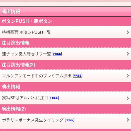
演出情報
ボタンPUSH・裏ボタン
待機画面 ボタンPUSH一覧
注目演出情報
連チャン突入時セリフ一覧
FREE
注目演出情報(2)
マルシアンモード中のプレミアム演出
FREE
演出情報
実写SPはアルバムに注目
FREE
演出情報(2)
ポラリスボーナス発生タイミング
FREE