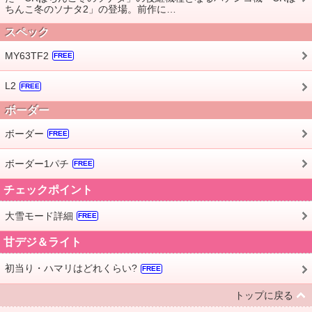
ちんこ冬のソナタ2」の登場。前作に…
スペック
MY63TF2
FREE
L2
FREE
ボーダー
ボーダー
FREE
ボーダー1パチ
FREE
チェックポイント
大雪モード詳細
FREE
甘デジ＆ライト
初当り・ハマリはどれくらい?
FREE
トップに戻る