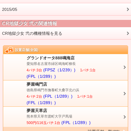
2015/05
CR地獄少女 弐の関連情報
CR地獄少女 弐の機種情報を見る
設置店舗(全国)
グランドオータ888鳴海店
愛知県名古屋市緑区鳴海町柳長
(FPSZ（1/239）)
4パチ:3台
1パチ:1台
(FPL（1/289）)
夢屋鳴門店
徳島県鳴門市撫養町大桑字北の浜
(FPL（1/289）)
4パチ:2台
1パチ:1台
(FPL（1/289）)
夢屋天草店
熊本県天草市渡町大字戸馬場
(FPL（1/289）)
500円/116玉パチ:1台