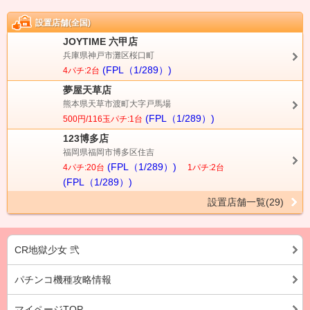
設置店舗(全国)
JOYTIME 六甲店
兵庫県神戸市灘区桜口町
(FPL（1/289）)
4パチ:2台
夢屋天草店
熊本県天草市渡町大字戸馬場
(FPL（1/289）)
500円/116玉パチ:1台
123博多店
福岡県福岡市博多区住吉
(FPL（1/289）)
4パチ:20台
1パチ:2台
(FPL（1/289）)
設置店舗一覧(29)
CR地獄少女 弐
パチンコ機種攻略情報
マイページTOP