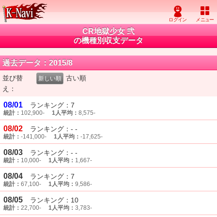
CR地獄少女 弐
の機種別収支データ
過去データ：2015/8
並び替
古い順
新しい順
え：
08/01
ランキング：7
統計：
102,900-
1人平均：
8,575-
08/02
ランキング：- -
統計：
-141,000-
1人平均：
-17,625-
08/03
ランキング：- -
統計：
10,000-
1人平均：
1,667-
08/04
ランキング：7
統計：
67,100-
1人平均：
9,586-
08/05
ランキング：10
統計：
22,700-
1人平均：
3,783-