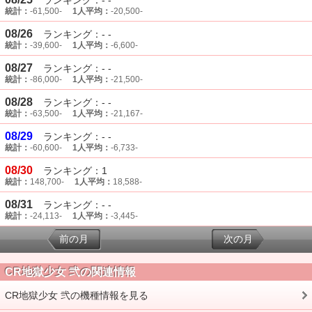
ランキング：- -
統計：
-61,500-
1人平均：
-20,500-
08/26
ランキング：- -
統計：
-39,600-
1人平均：
-6,600-
08/27
ランキング：- -
統計：
-86,000-
1人平均：
-21,500-
08/28
ランキング：- -
統計：
-63,500-
1人平均：
-21,167-
08/29
ランキング：- -
統計：
-60,600-
1人平均：
-6,733-
08/30
ランキング：1
統計：
148,700-
1人平均：
18,588-
08/31
ランキング：- -
統計：
-24,113-
1人平均：
-3,445-
前の月
次の月
CR地獄少女 弐の関連情報
CR地獄少女 弐の機種情報を見る