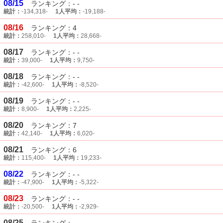
08/15
ランキング：- -
統計：
-134,318-
1人平均：
-19,188-
08/16
ランキング：4
統計：
258,010-
1人平均：
28,668-
08/17
ランキング：- -
統計：
39,000-
1人平均：
9,750-
08/18
ランキング：- -
統計：
-42,600-
1人平均：
-8,520-
08/19
ランキング：- -
統計：
8,900-
1人平均：
2,225-
08/20
ランキング：7
統計：
42,140-
1人平均：
6,020-
08/21
ランキング：6
統計：
115,400-
1人平均：
19,233-
08/22
ランキング：- -
統計：
-47,900-
1人平均：
-5,322-
08/23
ランキング：- -
統計：
-20,500-
1人平均：
-2,929-
08/25