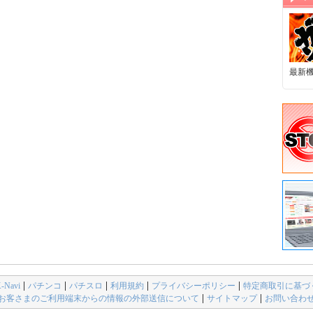
最新
avi
パチンコ
パチスロ
利用規約
プライバシーポリシー
特定商取引に基づ
お客さまのご利用端末からの情報の外部送信について
サイトマップ
お問い合わ