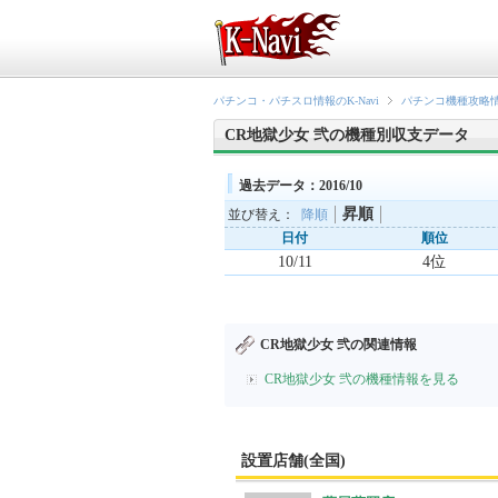
パチンコ・パチスロ情報のK-Navi
パチンコ機種攻略
CR地獄少女 弐の機種別収支データ
過去データ：2016/10
昇順
並び替え：
降順
日付
順位
10/11
4位
CR地獄少女 弐の関連情報
CR地獄少女 弐の機種情報を見る
設置店舗(全国)