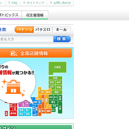
ン
FAQ
サイトマップ
お問い合わせ