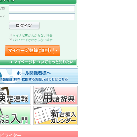
ID
ード
ケイナビIDがわからない場合
パスワードがわからない場合